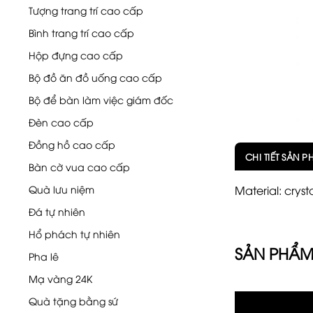
Tượng trang trí cao cấp
Bình trang trí cao cấp
Hộp đựng cao cấp
Bộ đồ ăn đồ uống cao cấp
Bộ để bàn làm việc giám đốc
Đèn cao cấp
Đồng hồ cao cấp
CHI TIẾT SẢN 
Bàn cờ vua cao cấp
Quà lưu niệm
Material: cryst
Đá tự nhiên
Hổ phách tự nhiên
SẢN PHẨM
Pha lê
Mạ vàng 24K
Quà tặng bằng sứ