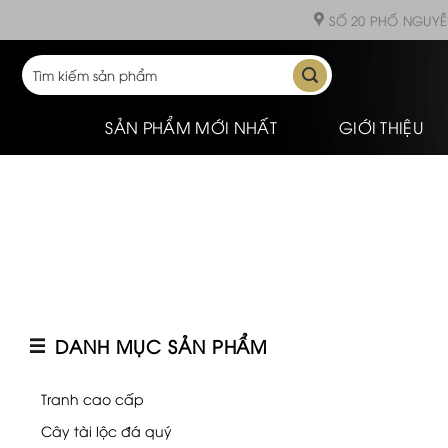
Skip
SỐ 20 PHỐ NGUYỄ
to
content
Tìm
kiếm:
SẢN PHẨM MỚI NHẤT
GIỚI THIỆU
DANH MỤC SẢN PHẨM
Tranh cao cấp
Cây tài lộc đá quý