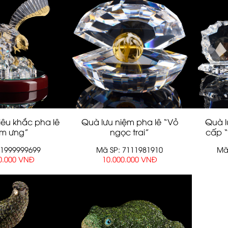
êu khắc pha lê
Quà lưu niệm pha lê “Vỏ
Quà l
im ưng”
ngọc trai”
cấp “
71999999699
Mã SP: 7111981910
Mã
0.000 VNĐ
10.000.000 VNĐ