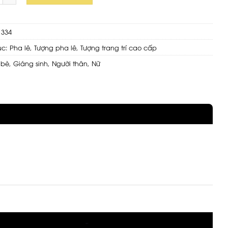
1334
ục:
Pha lê
,
Tượng pha lê
,
Tượng trang trí cao cấp
 bè
,
Giáng sinh
,
Người thân
,
Nữ