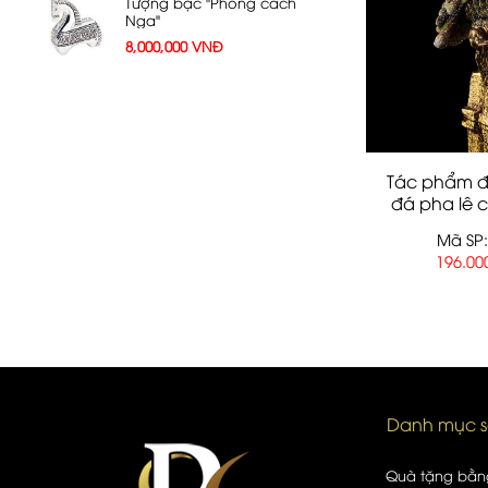
Tượng bạc "Phong cách
Nga"
8,000,000
VNĐ
Tác phẩm đ
đá pha lê 
Mã SP:
196.00
Danh mục 
Quà tặng bằn