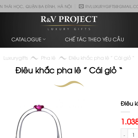
N THÁI HỌC, QUẬN BA ĐÌNH, HÀ NỘI
RVLUXURYGIFTS@GMAIL.
CATALOGUE
CHẾ TÁC THEO YÊU CẦU
Luxurygifts
Pha lê
Điêu khắc pha lê ” Cái giỏ “
Điêu khắc pha lê ” Cái giỏ “
Điêu k
1.03
Điêu khắ