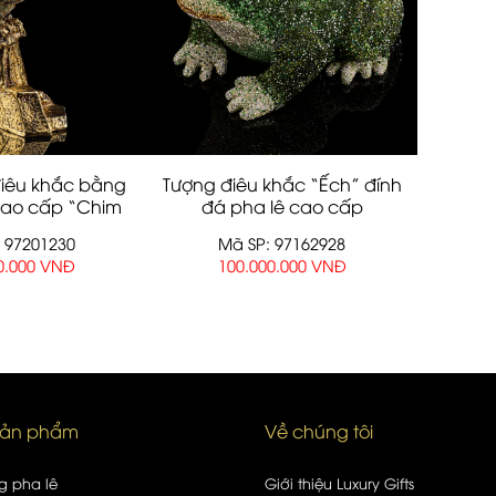
iêu khắc bằng
Tượng điêu khắc “Ếch” đính
cao cấp “Chim
đá pha lê cao cấp
ưng”
 97201230
Mã SP: 97162928
0.000 VNĐ
100.000.000 VNĐ
sản phẩm
Về chúng tôi
g pha lê
Giới thiệu Luxury Gifts