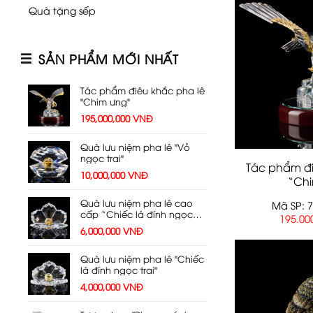
Quà tặng sếp
SẢN PHẨM MỚI NHẤT
Tác phẩm điêu khắc pha lê
"Chim ưng"
195,000,000
VNĐ
Quà lưu niệm pha lê "Vỏ
ngọc trai"
Tác phẩm đi
10,000,000
VNĐ
“Ch
Quà lưu niệm pha lê cao
Mã SP: 
cấp “Chiếc lá đính ngọc
195.00
trai”
6,000,000
VNĐ
Quà lưu niệm pha lê "Chiếc
lá đính ngọc trai"
4,000,000
VNĐ