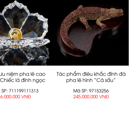
ưu niệm pha lê cao
Tác phẩm điêu khắc đính đá
Chiếc lá đính ngọc
pha lê hình “Cá sấu”
trai”
 SP: 711199111313
Mã SP: 97153256
6.000.000 VNĐ
245.000.000 VNĐ