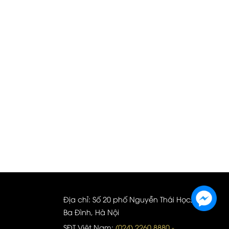
Địa chỉ: Số 20 phố Nguyễn Thái Học, quận
Ba Đình, Hà Nội
SĐT Việt Nam:
(024).2260.8880 -