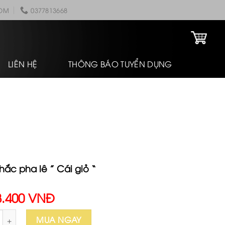
COM
0377813668
LIÊN HỆ
THÔNG BÁO TUYỂN DỤNG
hắc pha lê ” Cái giỏ “
8.400 VNĐ
c pha lê " Cái giỏ " số lượng
MUA NGAY