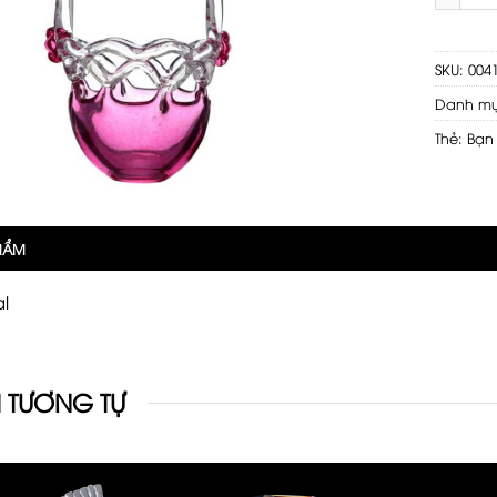
SKU:
004
Danh m
Thẻ:
Bạn
PHẨM
al
 TƯƠNG TỰ