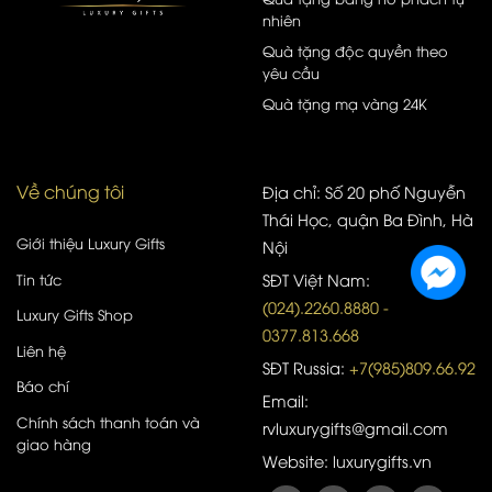
nhiên
Quà tặng độc quyền theo
yêu cầu
Quà tặng mạ vàng 24K
Về chúng tôi
Địa chỉ: Số 20 phố Nguyễn
Thái Học, quận Ba Đình, Hà
Giới thiệu Luxury Gifts
Nội
Tin tức
SĐT Việt Nam:
(024).2260.8880 -
Luxury Gifts Shop
0377.813.668
Liên hệ
SĐT Russia:
+7(985)809.66.92
Báo chí
Email:
Chính sách thanh toán và
rvluxurygifts@gmail.com
giao hàng
Website: luxurygifts.vn