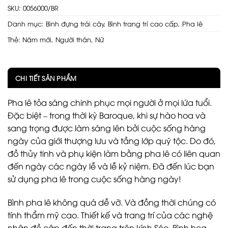
SKU:
0056000/BR
Danh mục:
Bình đựng trái cây
,
Bình trang trí cao cấp
,
Pha lê
Thẻ:
Năm mới
,
Người thân
,
Nữ
CHI TIẾT SẢN PHẨM
Pha lê tỏa sáng chinh phục mọi người ở mọi lứa tuổi.
Đặc biệt – trong thời kỳ Baroque, khi sự hào hoa và
sang trọng được làm sáng lên bởi cuộc sống hàng
ngày của giới thượng lưu và tầng lớp quý tộc. Do đó,
đồ thủy tinh và phụ kiện làm bằng pha lê có liên quan
đến ngày các ngày lễ và lễ kỷ niệm. Đã đến lúc bạn
sử dụng pha lê trong cuộc sống hàng ngày!
Bình pha lê không quá dễ vỡ. Và đồng thời chúng có
tính thẩm mỹ cao. Thiết kế và trang trí của các nghệ
nhân đề cập đến thời trang trên kính Séc. Bình hoa