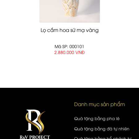
Lọ cắm hoa sứ mạ vàng
Mã SP: 000101
2.880.000 VNĐ
Danh mục sản phẩm
Quà tặng bằng pha lê
Quà tặng bằng đá tự nhiên
Quà tặng bằng hổ phách tự