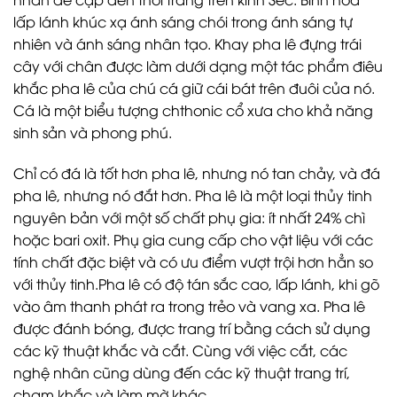
lấp lánh khúc xạ ánh sáng chói trong ánh sáng tự
nhiên và ánh sáng nhân tạo. Khay pha lê đựng trái
cây với chân được làm dưới dạng một tác phẩm điêu
khắc pha lê của chú cá giữ cái bát trên đuôi của nó.
Cá là một biểu tượng chthonic cổ xưa cho khả năng
sinh sản và phong phú.
Chỉ có đá là tốt hơn pha lê, nhưng nó tan chảy, và đá
pha lê, nhưng nó đắt hơn. Pha lê là một loại thủy tinh
nguyên bản với một số chất phụ gia: ít nhất 24% chì
hoặc bari oxit. Phụ gia cung cấp cho vật liệu với các
tính chất đặc biệt và có ưu điểm vượt trội hơn hẳn so
với thủy tinh.Pha lê có độ tán sắc cao, lấp lánh, khi gõ
vào âm thanh phát ra trong trẻo và vang xa. Pha lê
được đánh bóng, được trang trí bằng cách sử dụng
các kỹ thuật khắc và cắt. Cùng với việc cắt, các
nghệ nhân cũng dùng đến các kỹ thuật trang trí,
chạm khắc và làm mờ khác.