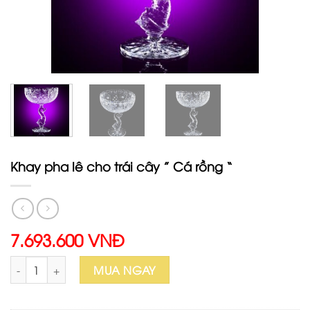
Khay pha lê cho trái cây ” Cá rồng “
7.693.600 VNĐ
Khay pha lê cho trái cây " Cá rồng " số lượng
MUA NGAY