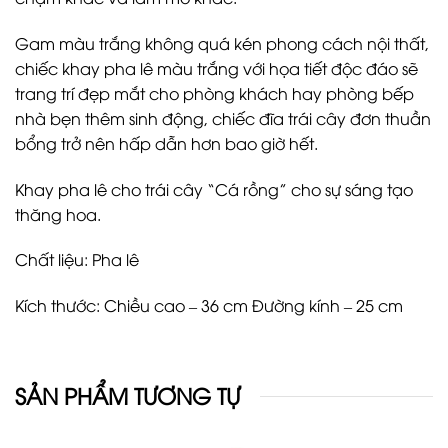
Gam màu trắng không quá kén phong cách nội thất,
chiếc khay pha lê màu trắng với họa tiết độc đáo sẽ
trang trí đẹp mắt cho phòng khách hay phòng bếp
nhà bẹn thêm sinh động, chiếc đĩa trái cây đơn thuần
bổng trở nên hấp dẫn hơn bao giờ hết.
Khay pha lê cho trái cây “Cá rồng” cho sự sáng tạo
thăng hoa.
Chất liệu: Pha lê
Kích thước: Chiều cao – 36 cm Đường kính – 25 cm
SẢN PHẨM TƯƠNG TỰ