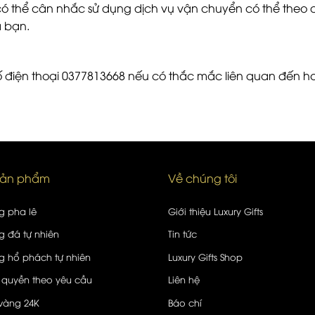
 có thể cân nhắc sử dụng dịch vụ vận chuyển có thể the
a bạn.
 số điện thoại 0377813668 nếu có thắc mắc liên quan đến h
sản phẩm
Về chúng tôi
g pha lê
Giới thiệu Luxury Gifts
 đá tự nhiên
Tin tức
 hổ phách tự nhiên
Luxury Gifts Shop
 quyền theo yêu cầu
Liên hệ
vàng 24K
Báo chí