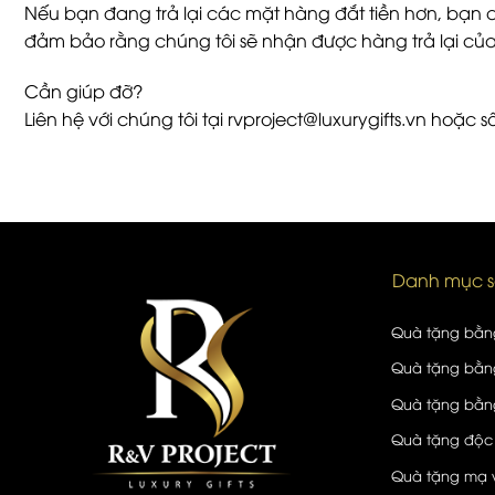
Nếu bạn đang trả lại các mặt hàng đắt tiền hơn, bạn
đảm bảo rằng chúng tôi sẽ nhận được hàng trả lại củ
Cần giúp đỡ?
Liên hệ với chúng tôi tại rvproject@luxurygifts.vn hoặc
Danh mục 
Quà tặng bằn
Quà tặng bằng
Quà tặng bằng
Quà tặng độc
Quà tặng mạ 