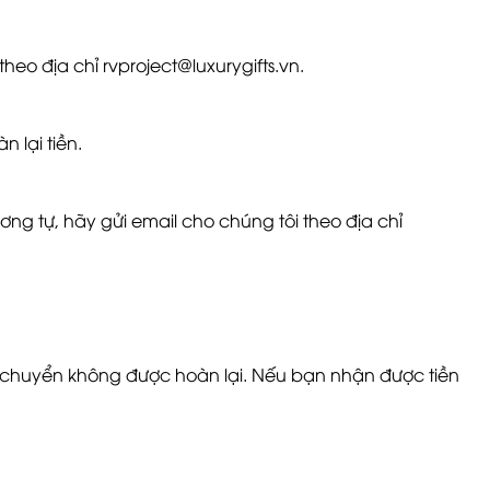
eo địa chỉ rvproject@luxurygifts.vn.
 lại tiền.
ng tự, hãy gửi email cho chúng tôi theo địa chỉ
ận chuyển không được hoàn lại. Nếu bạn nhận được tiền