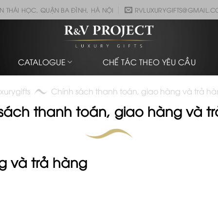
N THÁI HỌC, QUẬN BA ĐÌNH, HÀ NỘI
RVLUXURYGIFTS@GMAIL.
CATALOGUE
CHẾ TÁC THEO YÊU CẦU
xurygifts
Chính sách thanh toán, giao hàng và trả h
sách thanh toán, giao hàng và t
g và trả hàng