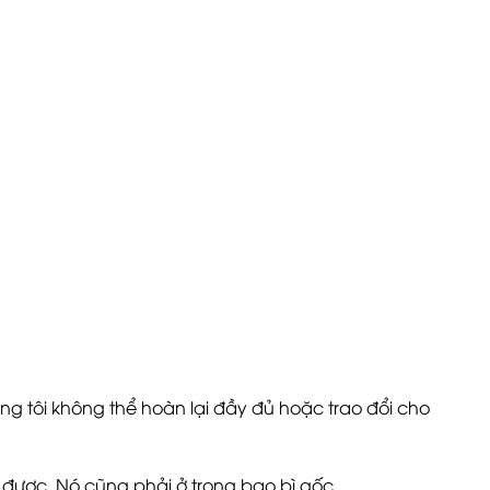
ng tôi không thể hoàn lại đầy đủ hoặc trao đổi cho
 được. Nó cũng phải ở trong bao bì gốc.