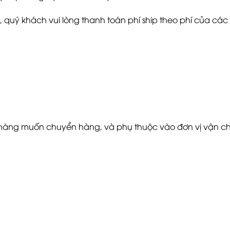
, quý khách vui lòng thanh toán phí ship theo phí của cá
h hàng muốn chuyển hàng, và phụ thuộc vào đơn vị vận c