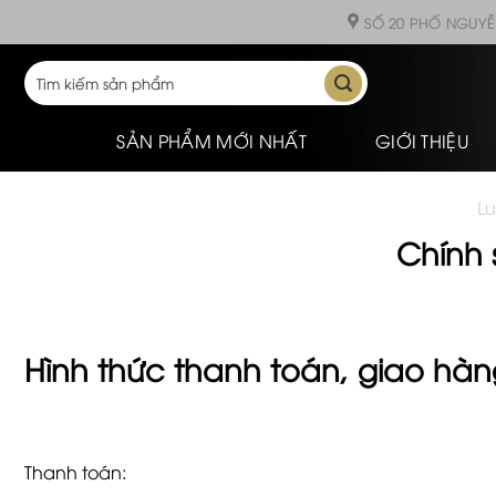
Skip
SỐ 20 PHỐ NGUYỄ
to
content
Tìm
kiếm:
SẢN PHẨM MỚI NHẤT
GIỚI THIỆU
Lu
Chính 
Hình thức thanh toán, giao hàn
Thanh toán: