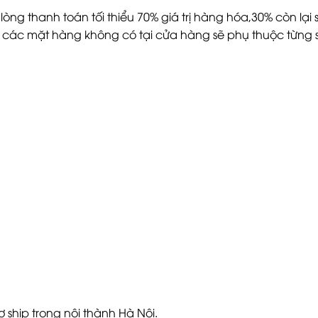
òng thanh toán tối thiểu 70% giá trị hàng hóa,30% còn lạ
ới các mặt hàng không có tại cửa hàng sẽ phụ thuộc từng s
rợ ship trong nội thành Hà Nội.