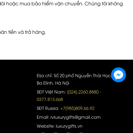
o dõi hoặc mua bảo hiểm vận chuyển. Chúng tôi không
oàn tiền và trả hàng.
Địa chỉ: Số 20 phố Nguyễn Thái Học, quận
Ba Đình, Hà Nội
SĐT Việt Nam:
(024).2260.8880 -
0377.813.668
SĐT Russia:
+7(985)809.66.92
Email: rvluxurygifts@gmail.com
Website: luxurygifts.vn