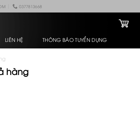
COM
0377813668
LIÊN HỆ
THÔNG BÁO TUYỂN DỤNG
àng
rả hàng