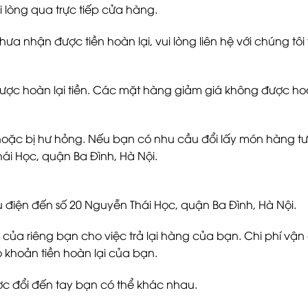
lòng qua trực tiếp cửa hàng.
nhận được tiền hoàn lại, vui lòng liên hệ với chúng tôi th
ợc hoàn lại tiền. Các mặt hàng giảm giá không được hoàn
hoặc bị hư hỏng. Nếu bạn có nhu cầu đổi lấy món hàng tươ
hái Học, quận Ba Đình, Hà Nội.
điện đến số 20 Nguyễn Thái Học, quận Ba Đình, Hà Nội.
 của riêng bạn cho việc trả lại hàng của bạn. Chi phí v
ào khoản tiền hoàn lại của bạn.
ợc đổi đến tay bạn có thể khác nhau.