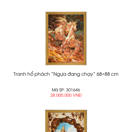
Tranh hổ phách “Ngựa đang chạy” 68×88 cm
Mã SP: 301646
28.000.000 VNĐ