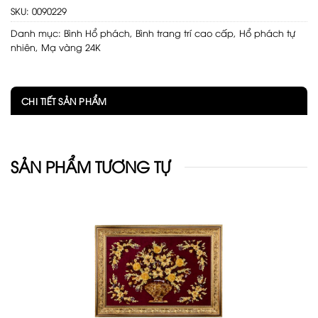
SKU:
0090229
Danh mục:
Bình Hổ phách
,
Bình trang trí cao cấp
,
Hổ phách tự
nhiên
,
Mạ vàng 24K
CHI TIẾT SẢN PHẨM
SẢN PHẨM TƯƠNG TỰ