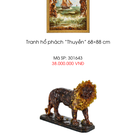
Tranh hổ phách “Thuyền” 68×88 cm
Mã SP: 301643
38.000.000 VNĐ