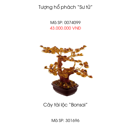
Tượng hổ phách “Sư tử”
Mã SP: 0074099
43.000.000 VNĐ
Cây tài lộc “Bonsai”
Mã SP: 301696