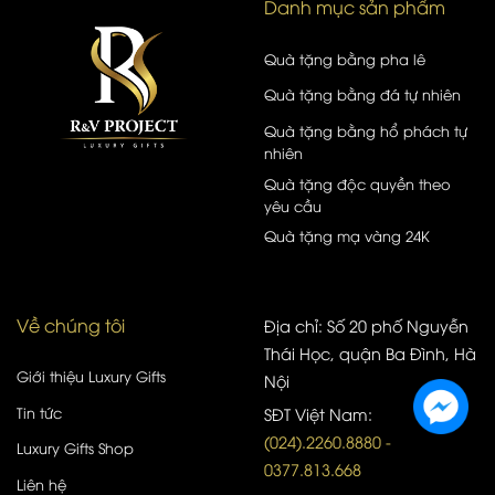
Danh mục sản phẩm
Quà tặng bằng pha lê
Quà tặng bằng đá tự nhiên
Quà tặng bằng hổ phách tự
nhiên
Quà tặng độc quyền theo
yêu cầu
Quà tặng mạ vàng 24K
Về chúng tôi
Địa chỉ: Số 20 phố Nguyễn
Thái Học, quận Ba Đình, Hà
Giới thiệu Luxury Gifts
Nội
Tin tức
SĐT Việt Nam:
(024).2260.8880 -
Luxury Gifts Shop
0377.813.668
Liên hệ