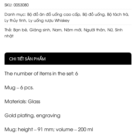
SKU:
0053080
Danh mục:
Bộ đồ ăn đồ uống cao cấp
,
Bộ đồ uống
,
Bộ tách trà
,
Ly thủy tinh
,
Ly uống rượu Whiskey
Thẻ:
Bạn bè
,
Giáng sinh
,
Nam
,
Năm mới
,
Người thân
,
Nữ
,
Sinh
nhật
CHI TIẾT SẢN PHẨM
The number of items in the set: 6
Mug – 6 pcs.
Materials: Glass
Gold plating, engraving
Mug: height – 91 mm; volume – 200 ml