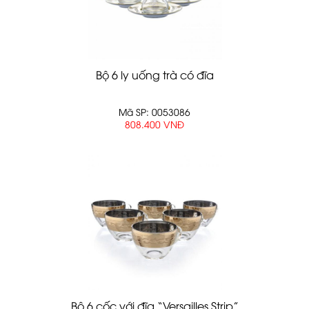
Bộ 6 ly uống trà có đĩa
Mã SP: 0053086
808.400 VNĐ
Bộ 6 cốc với đĩa “Versailles Strip”