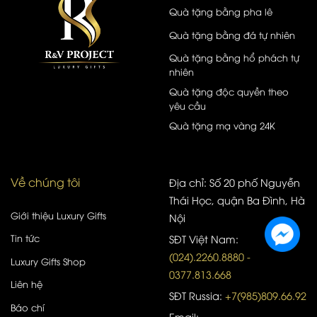
Quà tặng bằng pha lê
Quà tặng bằng đá tự nhiên
Quà tặng bằng hổ phách tự
nhiên
Quà tặng độc quyền theo
yêu cầu
Quà tặng mạ vàng 24K
Về chúng tôi
Địa chỉ: Số 20 phố Nguyễn
Thái Học, quận Ba Đình, Hà
Giới thiệu Luxury Gifts
Nội
Tin tức
SĐT Việt Nam:
(024).2260.8880 -
Luxury Gifts Shop
0377.813.668
Liên hệ
SĐT Russia:
+7(985)809.66.92
Báo chí
Email: