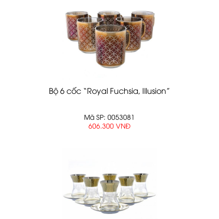
Bộ 6 cốc “Royal Fuchsia, Illusion”
Mã SP: 0053081
606.300 VNĐ