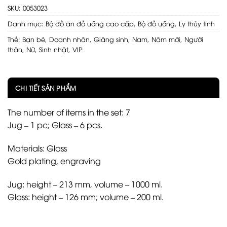
SKU:
0053023
Danh mục:
Bộ đồ ăn đồ uống cao cấp
,
Bộ đồ uống
,
Ly thủy tinh
Thẻ:
Bạn bè
,
Doanh nhân
,
Giáng sinh
,
Nam
,
Năm mới
,
Người
thân
,
Nữ
,
Sinh nhật
,
VIP
CHI TIẾT SẢN PHẨM
The number of items in the set: 7
Jug – 1 pc; Glass – 6 pcs.
Materials: Glass
Gold plating, engraving
Jug: height – 213 mm, volume – 1000 ml.
Glass: height – 126 mm; volume – 200 ml.