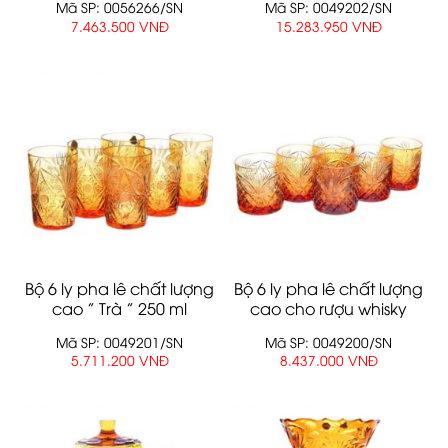
Mã SP: 0056266/SN
Mã SP: 0049202/SN
7.463.500 VNĐ
15.283.950 VNĐ
Bộ 6 ly pha lê chất lượng
Bộ 6 ly pha lê chất lượng
cao ” Trà ” 250 ml
cao cho rượu whisky
350ml
Mã SP: 0049201/SN
Mã SP: 0049200/SN
5.711.200 VNĐ
8.437.000 VNĐ