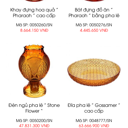
Khay đựng hoa quả ”
Bát đựng đồ ăn ”
Pharaoh ” cao cấp
Pharaoh ” bằng pha lê
cao cấp
Mã SP: 0050260/SN
Mã SP: 0050276/SN
8.664.150 VNĐ
4.445.650 VNĐ
Đèn ngủ pha lê ” Stone
Đĩa pha lê ” Gossamer ”
Flower “
cao cấp
Mã SP: 0050200/SN
Mã SP: 0048777/SN
47.831.300 VNĐ
63.666.900 VNĐ