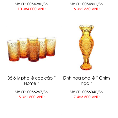
Mã SP: 0054980/SN
Mã SP: 0054891/SN
10.384.000 VNĐ
6.392.650 VNĐ
Bộ 6 ly pha lê cao cấp ”
Bình hoa pha lê ” Chim
Home “
hạc “
Mã SP: 0056267/SN
Mã SP: 0056040/SN
5.321.800 VNĐ
7.463.500 VNĐ