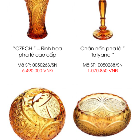
“CZECH ” – Bình hoa
Chân nến pha lê ”
pha lê cao cấp
Tatyana “
Mã SP: 0050263/SN
Mã SP: 0050288/SN
6.490.000 VNĐ
1.070.850 VNĐ