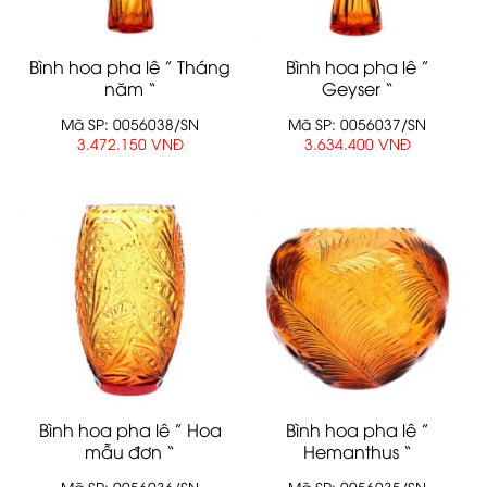
Bình hoa pha lê ” Tháng
Bình hoa pha lê ”
năm “
Geyser “
Mã SP: 0056038/SN
Mã SP: 0056037/SN
3.472.150 VNĐ
3.634.400 VNĐ
Bình hoa pha lê ” Hoa
Bình hoa pha lê ”
mẫu đơn “
Hemanthus “
Mã SP: 0056036/SN
Mã SP: 0056035/SN