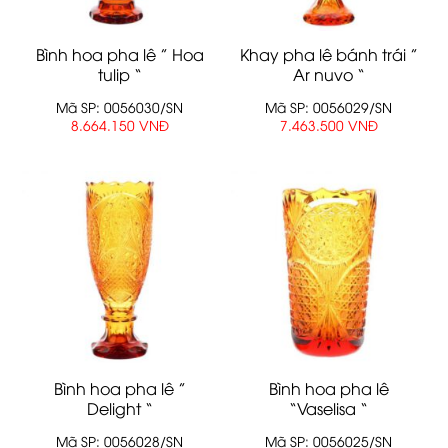
Bình hoa pha lê ” Hoa
Khay pha lê bánh trái ”
tulip “
Ar nuvo “
Mã SP: 0056030/SN
Mã SP: 0056029/SN
8.664.150 VNĐ
7.463.500 VNĐ
Bình hoa pha lê ”
Bình hoa pha lê
Delight “
“Vaselisa “
Mã SP: 0056028/SN
Mã SP: 0056025/SN