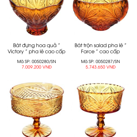
Bát đựng hoa quả ”
Bát trộn salad pha lê ”
Victory ” pha lê cao cấp
Farce ” cao cấp
Mã SP: 0050280/SN
Mã SP: 0050287/SN
7.009.200 VNĐ
5.743.650 VNĐ