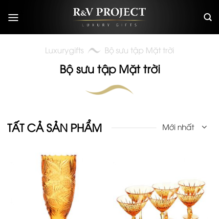
Skip
to
content
Luxurygifts
Bộ sưu tập Mặt trời
Bộ sưu tập Mặt trời
TẤT CẢ SẢN PHẨM