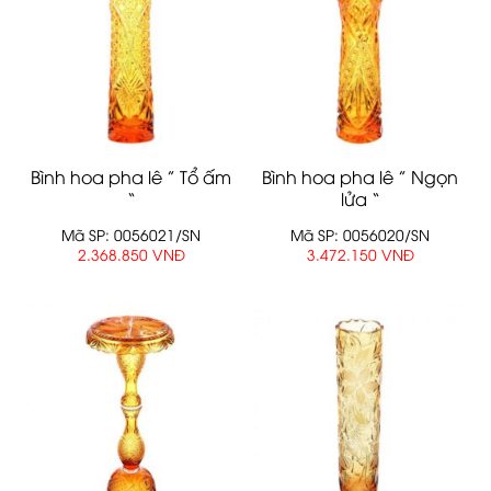
Bình hoa pha lê ” Tổ ấm
Bình hoa pha lê ” Ngọn
“
lửa “
Mã SP: 0056021/SN
Mã SP: 0056020/SN
2.368.850 VNĐ
3.472.150 VNĐ