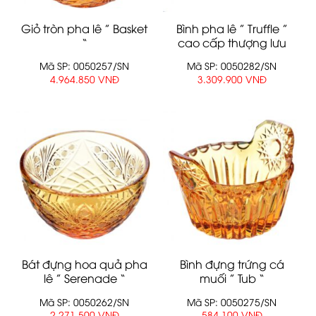
Giỏ tròn pha lê ” Basket
Bình pha lê ” Truffle ”
“
cao cấp thượng lưu
Mã SP: 0050257/SN
Mã SP: 0050282/SN
4.964.850 VNĐ
3.309.900 VNĐ
Bát đựng hoa quả pha
Bình đựng trứng cá
lê ” Serenade “
muối ” Tub “
Mã SP: 0050262/SN
Mã SP: 0050275/SN
2.271.500 VNĐ
584.100 VNĐ