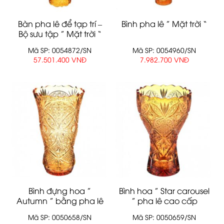
Bàn pha lê để tạp trí –
Bình pha lê ” Mặt trời “
Bộ sưu tập ” Mặt trời “
Mã SP: 0054872/SN
Mã SP: 0054960/SN
57.501.400 VNĐ
7.982.700 VNĐ
Bình đựng hoa ”
Bình hoa ” Star carousel
Autumn ” bằng pha lê
” pha lê cao cấp
cao cấp
Mã SP: 0050658/SN
Mã SP: 0050659/SN