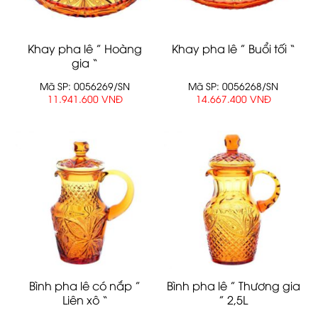
Khay pha lê ” Hoàng
Khay pha lê ” Buổi tối “
gia “
Mã SP: 0056269/SN
Mã SP: 0056268/SN
11.941.600 VNĐ
14.667.400 VNĐ
Bình pha lê có nắp ”
Bình pha lê ” Thương gia
Liên xô “
” 2,5L