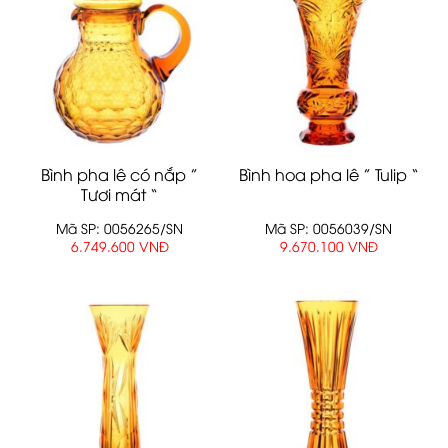
Bình pha lê có nắp ”
Bình hoa pha lê ” Tulip “
Tươi mát “
Mã SP: 0056265/SN
Mã SP: 0056039/SN
6.749.600 VNĐ
9.670.100 VNĐ