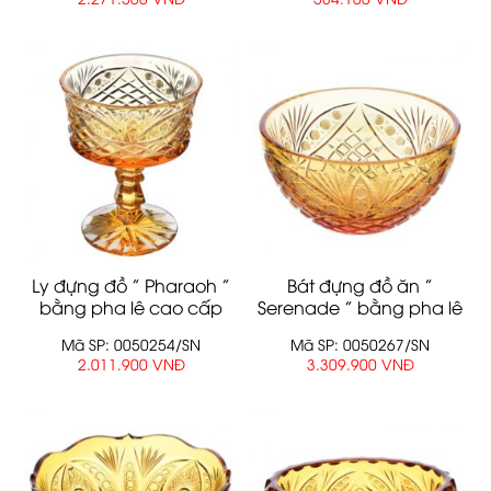
Ly đựng đồ ” Pharaoh ”
Bát đựng đồ ăn ”
bằng pha lê cao cấp
Serenade ” bằng pha lê
cao cấp
Mã SP: 0050254/SN
Mã SP: 0050267/SN
2.011.900 VNĐ
3.309.900 VNĐ