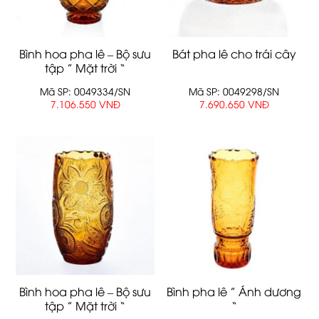
Bình hoa pha lê – Bộ sưu
Bát pha lê cho trái cây
tập ” Mặt trời “
Mã SP: 0049334/SN
Mã SP: 0049298/SN
7.106.550 VNĐ
7.690.650 VNĐ
Bình hoa pha lê – Bộ sưu
Bình pha lê ” Ánh dương
tập ” Mặt trời “
“