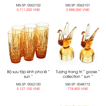
Mã SP: 0062102
Mã SP: 0062101
5.711.200 VNĐ
2.888.050 VNĐ
Bộ sưu tập kính pha lê ”
Tượng trang trí ” goose ”
sun “
collection ” sun “
Mã SP: 0062100
Mã SP: 0048772
5.127.100 VNĐ
778.800 VNĐ