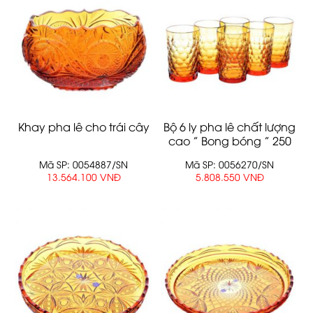
Khay pha lê cho trái cây
Bộ 6 ly pha lê chất lượng
cao ” Bong bóng ” 250
ml
Mã SP: 0054887/SN
Mã SP: 0056270/SN
13.564.100 VNĐ
5.808.550 VNĐ