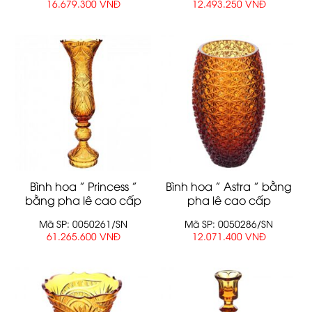
16.679.300 VNĐ
12.493.250 VNĐ
Bình hoa ” Princess ”
Bình hoa ” Astra ” bằng
bằng pha lê cao cấp
pha lê cao cấp
Mã SP: 0050261/SN
Mã SP: 0050286/SN
61.265.600 VNĐ
12.071.400 VNĐ