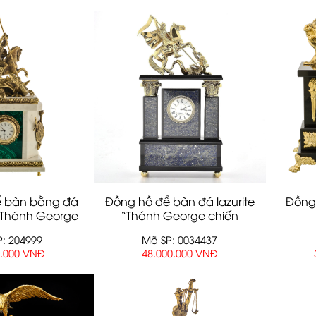
ể bàn bằng đá
Đồng hồ để bàn đá lazurite
Đồng 
“Thánh George
“Thánh George chiến
n thắng”
thắng”
: 204999
Mã SP: 0034437
0.000 VNĐ
48.000.000 VNĐ