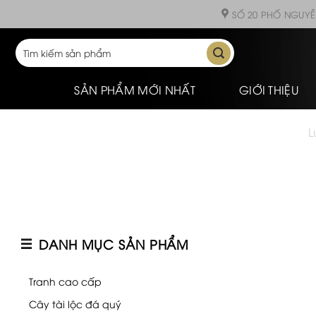
Skip
SỐ 20 PHỐ NGUYỄ
to
content
Tìm
kiếm:
SẢN PHẨM MỚI NHẤT
GIỚI THIỆU
L
DANH MỤC SẢN PHẨM
Tranh cao cấp
Cây tài lộc đá quý