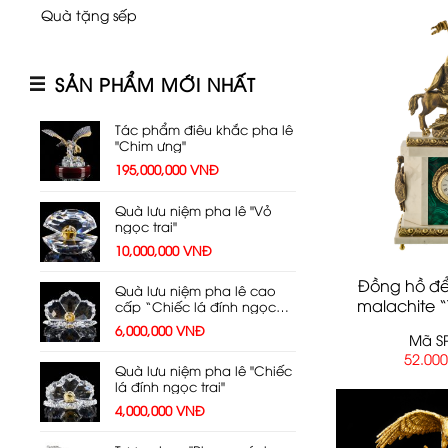
Quà tặng sếp
SẢN PHẨM MỚI NHẤT
Tác phẩm điêu khắc pha lê
"Chim ưng"
195,000,000
VNĐ
Quà lưu niệm pha lê "Vỏ
ngọc trai"
10,000,000
VNĐ
Đồng hồ đ
Quà lưu niệm pha lê cao
malachite 
cấp “Chiếc lá đính ngọc
trai”
chiế
6,000,000
VNĐ
Mã SP
52.00
Quà lưu niệm pha lê "Chiếc
lá đính ngọc trai"
4,000,000
VNĐ