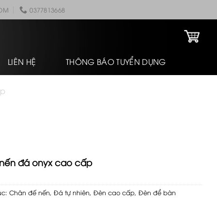
COM
0377813668
LIÊN HỆ
THÔNG BÁO TUYỂN DỤNG
ấp
nến đá onyx cao cấp
ục:
Chân đế nến
,
Đá tự nhiên
,
Đèn cao cấp
,
Đèn để bàn