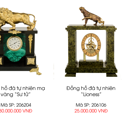
hồ đá tự nhiên mạ
Đồng hồ đá tự nhiên
vàng “Sư tử”
“Lioness”
Mã SP: 206204
Mã SP: 206106
30.000.000 VNĐ
25.000.000 VNĐ