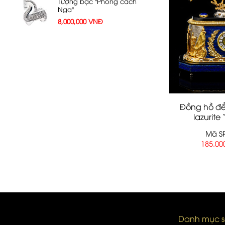
Tượng bạc "Phong cách
Nga"
8,000,000
VNĐ
Đồng hồ đ
lazurite
Mã SP
185.00
Danh mục 