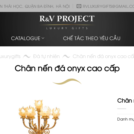
N THÁI HỌC, QUẬN BA ĐÌNH, HÀ NỘI
RVLUXURYGIFTS@GMAIL.
CATALOGUE
CHẾ TÁC THEO YÊU CẦU
uxurygifts
Đá tự nhiên
Chân nến đá onyx cao c
Chân nến đá onyx cao cấp
Chân 
Danh m