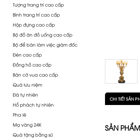
Tượng trang trí cao cấp
Bình trang trí cao cấp
Hộp đựng cao cấp
Bộ đồ ăn đồ uống cao cấp
Bộ để bàn làm việc giám đốc
Đèn cao cấp
Đồng hồ cao cấp
Bàn cờ vua cao cấp
Quà lưu niệm
Đá tự nhiên
CHI TIẾT SẢN 
Hổ phách tự nhiên
Pha lê
Mạ vàng 24K
SẢN PHẨM
Quà tặng bằng sứ