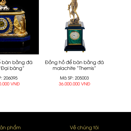
ể bàn bằng đá
Đồng hồ để bàn bằng đá
 “Đại bàng”
malachite “Themis”
: 206095
Mã SP: 205003
0.000 VNĐ
36.000.000 VNĐ
sản phẩm
Về chúng tôi