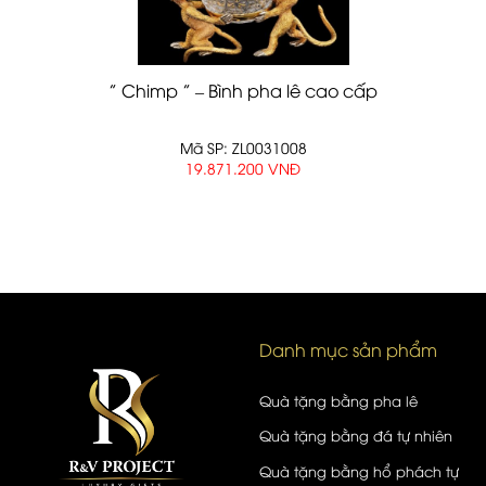
” Chimp ” – Bình pha lê cao cấp
Mã SP: ZL0031008
19.871.200 VNĐ
Danh mục sản phẩm
Quà tặng bằng pha lê
Quà tặng bằng đá tự nhiên
Quà tặng bằng hổ phách tự