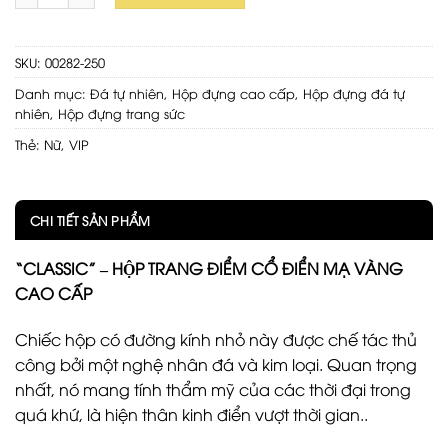
SKU:
00282-250
Danh mục:
Đá tự nhiên
,
Hộp đựng cao cấp
,
Hộp đựng đá tự
nhiên
,
Hộp đựng trang sức
Thẻ:
Nữ
,
VIP
CHI TIẾT SẢN PHẨM
“CLASSIC” – HỘP TRANG ĐIỂM CỔ ĐIỂN MẠ VÀNG
CAO CẤP
Chiếc hộp có đường kính nhỏ này được chế tác thủ
công bởi một nghệ nhân đá và kim loại. Quan trọng
nhất, nó mang tính thẩm mỹ của các thời đại trong
quá khứ, là hiện thân kinh điển vượt thời gian..