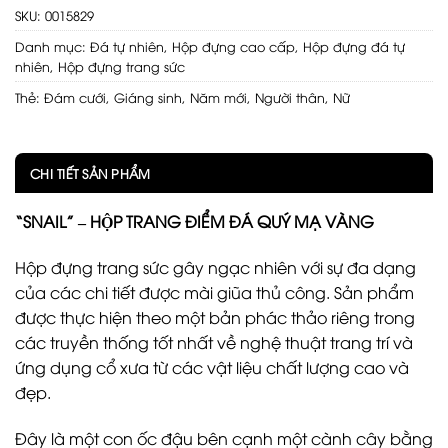
SKU:
0015829
Danh mục:
Đá tự nhiên
,
Hộp đựng cao cấp
,
Hộp đựng đá tự
nhiên
,
Hộp đựng trang sức
Thẻ:
Đám cưới
,
Giáng sinh
,
Năm mới
,
Người thân
,
Nữ
CHI TIẾT SẢN PHẨM
“SNAIL” – HỘP TRANG ĐIỂM ĐÁ QUÝ MẠ VÀNG
Hộp đựng trang sức gây ngạc nhiên với sự đa dạng
của các chi tiết được mài giũa thủ công. Sản phẩm
được thực hiện theo một bản phác thảo riêng trong
các truyền thống tốt nhất về nghệ thuật trang trí và
ứng dụng cổ xưa từ các vật liệu chất lượng cao và
đẹp.
Đây là một con ốc đậu bên cạnh một cành cây bằng