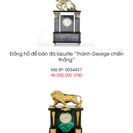
Đồng hồ để bàn đá lazurite “Thánh George chiến
thắng”
Mã SP: 0034437
48.000.000 VNĐ