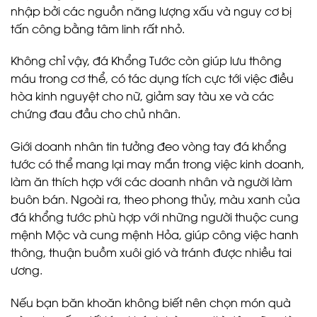
nhập bởi các nguồn năng lượng xấu và nguy cơ bị
tấn công bằng tâm linh rất nhỏ.
Không chỉ vậy, đá Khổng Tước còn giúp lưu thông
máu trong cơ thể, có tác dụng tích cực tới việc điều
hòa kinh nguyệt cho nữ, giảm say tàu xe và các
chứng đau đầu cho chủ nhân.
Giới doanh nhân tin tưởng đeo vòng tay đá khổng
tước có thể mang lại may mắn trong việc kinh doanh,
làm ăn thích hợp với các doanh nhân và người làm
buôn bán. Ngoài ra, theo phong thủy, màu xanh của
đá khổng tước phù hợp với những người thuộc cung
mệnh Mộc và cung mệnh Hỏa, giúp công việc hanh
thông, thuận buồm xuôi gió và tránh được nhiều tai
ương.
Nếu bạn băn khoăn không biết nên chọn món quà