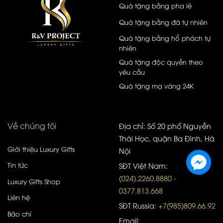
Quà tặng bằng pha lê
Quà tặng bằng đá tự nhiên
Quà tặng bằng hổ phách tự
nhiên
Quà tặng độc quyền theo
yêu cầu
Quà tặng mạ vàng 24K
Về chúng tôi
Địa chỉ: Số 20 phố Nguyễn
Thái Học, quận Ba Đình, Hà
Giới thiệu Luxury Gifts
Nội
Tin tức
SĐT Việt Nam:
(024).2260.8880 -
Luxury Gifts Shop
0377.813.668
Liên hệ
SĐT Russia:
+7(985)809.66.92
Báo chí
Email: