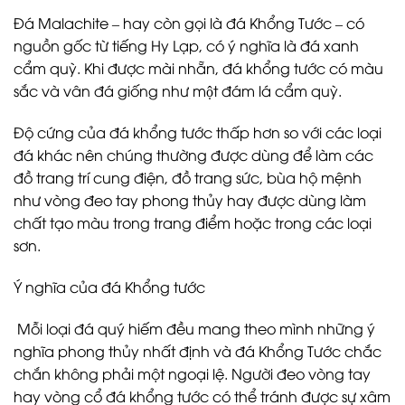
Đá Malachite – hay còn gọi là đá Khổng Tước – có
nguồn gốc từ tiếng Hy Lạp, có ý nghĩa là đá xanh
cẩm quỳ. Khi được mài nhẵn, đá khổng tước có màu
sắc và vân đá giống như một đám lá cẩm quỳ.
Độ cứng của đá khổng tước thấp hơn so với các loại
đá khác nên chúng thường được dùng để làm các
đồ trang trí cung điện, đồ trang sức, bùa hộ mệnh
như vòng đeo tay phong thủy hay được dùng làm
chất tạo màu trong trang điểm hoặc trong các loại
sơn.
Ý nghĩa của đá Khổng tước
Mỗi loại đá quý hiếm đều mang theo mình những ý
nghĩa phong thủy nhất định và đá Khổng Tước chắc
chắn không phải một ngoại lệ. Người đeo vòng tay
hay vòng cổ đá khổng tước có thể tránh được sự xâm