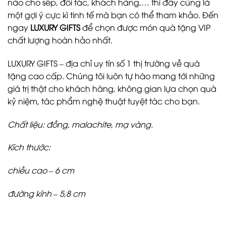
nào cho sếp, đối tác, khách hàng,… thì đây cũng là
một gợi ý cực kì tinh tế mà bạn có thể tham khảo. Đến
ngay
LUXURY GIFTS
để chọn được món quà tặng VIP
chất lượng hoàn hảo nhất.
LUXURY GIFTS – địa chỉ uy tín số 1 thị trường về quà
tặng cao cấp. Chúng tôi luôn tự hào mang tới những
giá trị thật cho khách hàng, không gian lựa chọn quà
kỷ niệm, tác phẩm nghệ thuật tuyệt tác cho bạn.
Chất liệu: đồng, malachite, mạ vàng.
Kích thước:
chiều cao – 6 cm
đường kính – 5,8 cm