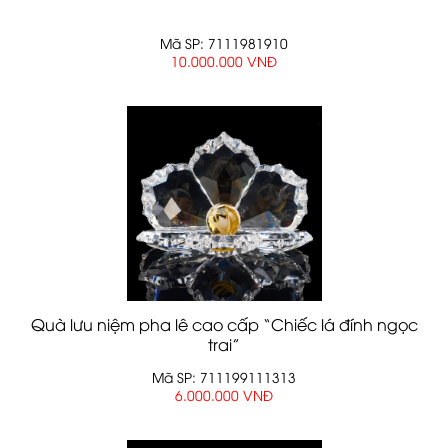
Mã SP: 7111981910
10.000.000 VNĐ
Quà lưu niệm pha lê cao cấp “Chiếc lá đính ngọc
trai”
Mã SP: 711199111313
6.000.000 VNĐ