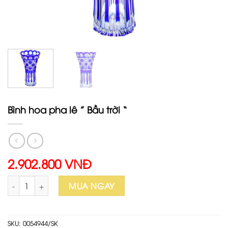
Bình hoa pha lê ” Bầu trời “
2.902.800 VNĐ
Bình hoa pha lê " Bầu trời " số lượng
MUA NGAY
SKU:
0054944/SK