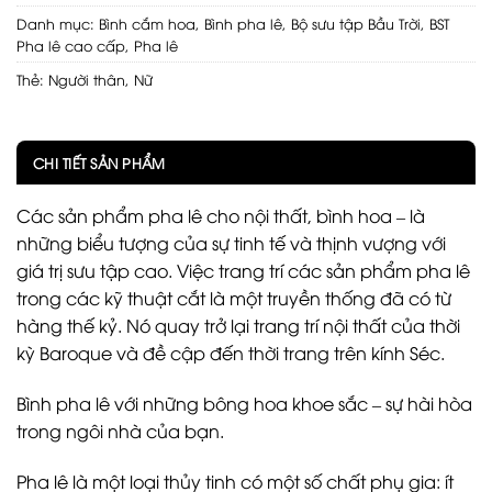
Danh mục:
Bình cắm hoa
,
Bình pha lê
,
Bộ sưu tập Bầu Trời
,
BST
Pha lê cao cấp
,
Pha lê
Thẻ:
Người thân
,
Nữ
CHI TIẾT SẢN PHẨM
Các sản phẩm pha lê cho nội thất, bình hoa – là
những biểu tượng của sự tinh tế và thịnh vượng với
giá trị sưu tập cao. Việc trang trí các sản phẩm pha lê
trong các kỹ thuật cắt là một truyền thống đã có từ
hàng thế kỷ. Nó quay trở lại trang trí nội thất của thời
kỳ Baroque và đề cập đến thời trang trên kính Séc.
Bình pha lê với những bông hoa khoe sắc – sự hài hòa
trong ngôi nhà của bạn.
Pha lê là một loại thủy tinh có một số chất phụ gia: ít