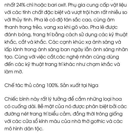
nhất 24% chì hoặc bari oxit. Phụ gia cung cấp vật liệu
với các tính chất đặc biệt và vượt trội hơn rất nhiều so
với thủy tinh. Pha lê có độ tán sắc cao, cùng âm
thanh trong trẻo, vang xa khi gõ vào. Pha lê được
đánh bóng, trang trí bằng cách sử dụng các kỹ thuật
khắc, cắt và khắc. Các cạnh khúc xạ ánh sáng và
lấp lánh trong ánh sáng ban ngày lẫn ánh sáng nhân
tạo. Cùng với việc cắt,các nghệ nhân cũng dùng
đến các kỹ thuật trang trí khác như chạm khắc và
làm mờ.
Chế tác thủ công 100%. Sản xuất tại Nga
Chiếc bình này rất lý tưởng để cắm những loại hoa
có cuống dài. Bề mặt của nó được phân biệt bởi các
đường nét trang trí biểu cảm, đồng thời trông giống
với các cửa sổ kính màu của nhà thờ gothic và các
mô hình dân tộc.