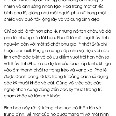
nhiên và ánh sáng nhân tạo. Hoa trong một chiếc
bình pha lê, giống như một người phụ nữ trong một
chiếc váy buổi tối- lộng lẫy và vô cùng xinh đẹp.
Chỉ có đá là tốt hơn pha lê, nhưng nó tan chảy, và đá
pha lê, nhưng nó đắt hơn. Pha lê là một loại thủy tinh
nguyên bản với một số chất phụ gia: ít nhất 24% chì
hoặc bari oxit. Phụ gia cung cấp cho vật liệu với các
tính chất đặc biệt và có ưu điểm vượt trội hơn hẳn so
với thủy tinh.Pha lê có độ tán sắc cao, lấp lánh, khi gõ
vào âm thanh phát ra trong trẻo và vang xa. Pha lê
được đánh bóng, được trang trí bằng cách sử dụng
các kỹ thuật khắc và cắt. Cùng với việc cắt, các
nghệ nhân cũng dùng đến các kỹ thuật trang trí,
chạm khắc và làm mờ khác.
Bình hoa này rất lý tưởng cho hoa có thân lớn và
trung bình. Bề mặt của nó được trang trí với một hình