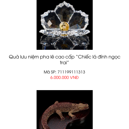
Quà lưu niệm pha lê cao cấp “Chiếc lá đính ngọc
trai”
Mã SP: 711199111313
6.000.000 VNĐ