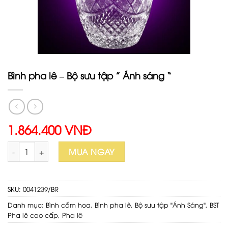
Bình pha lê – Bộ sưu tập ” Ánh sáng “
1.864.400 VNĐ
Bình pha lê - Bộ sưu tập " Ánh sáng " số lượng
MUA NGAY
SKU:
0041239/BR
Danh mục:
Bình cắm hoa
,
Bình pha lê
,
Bộ sưu tập "Ánh Sáng"
,
BST
Pha lê cao cấp
,
Pha lê