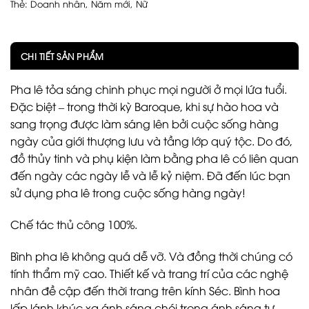
Thẻ:
Doanh nhân
,
Năm mới
,
Nữ
CHI TIẾT SẢN PHẨM
Pha lê tỏa sáng chinh phục mọi người ở mọi lứa tuổi.
Đặc biệt – trong thời kỳ Baroque, khi sự hào hoa và
sang trọng được làm sáng lên bởi cuộc sống hàng
ngày của giới thượng lưu và tầng lớp quý tộc. Do đó,
đồ thủy tinh và phụ kiện làm bằng pha lê có liên quan
đến ngày các ngày lễ và lễ kỷ niệm. Đã đến lúc bạn
sử dụng pha lê trong cuộc sống hàng ngày!
Chế tác thủ công 100%.
Bình pha lê không quá dễ vỡ. Và đồng thời chúng có
tính thẩm mỹ cao. Thiết kế và trang trí của các nghệ
nhân đề cập đến thời trang trên kính Séc. Bình hoa
lấp lánh khúc xạ ánh sáng chói trong ánh sáng tự