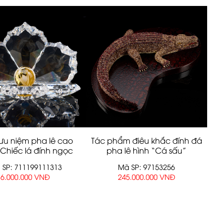
ưu niệm pha lê cao
Tác phẩm điêu khắc đính đá
Chiếc lá đính ngọc
pha lê hình “Cá sấu”
trai”
 SP: 711199111313
Mã SP: 97153256
6.000.000 VNĐ
245.000.000 VNĐ