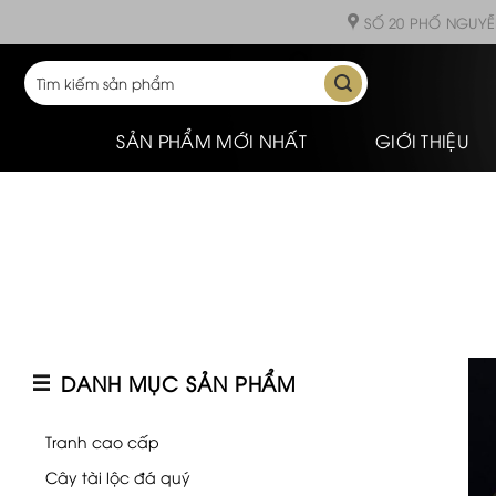
Skip
SỐ 20 PHỐ NGUYỄ
to
content
Tìm
kiếm:
SẢN PHẨM MỚI NHẤT
GIỚI THIỆU
DANH MỤC SẢN PHẨM
Tranh cao cấp
Cây tài lộc đá quý