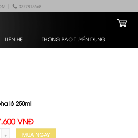
COM
0377813668
LIÊN HỆ
THÔNG BÁO TUYỂN DỤNG
pha lê 250ml
7.600 VNĐ
a lê 250ml số lượng
MUA NGAY