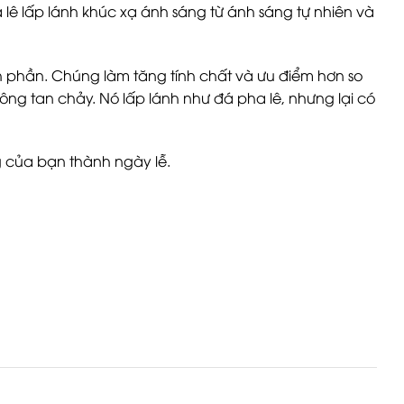
lê lấp lánh khúc xạ ánh sáng từ ánh sáng tự nhiên và
hành phần. Chúng làm tăng tính chất và ưu điểm hơn so
hông tan chảy. Nó lấp lánh như đá pha lê, nhưng lại có
ng của bạn thành ngày lễ.