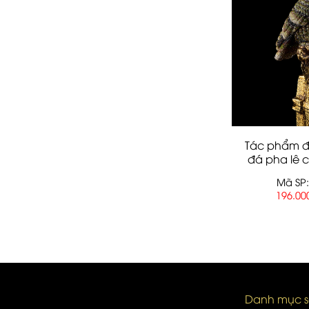
Tác phẩm đ
đá pha lê 
Mã SP:
196.00
Danh mục 