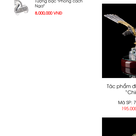
Tượng bạc "Phong cách
Nga"
8,000,000
VNĐ
Tác phẩm đi
“Ch
Mã SP: 
195.00