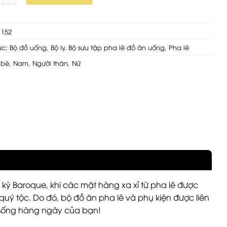
1152
ục:
Bộ đồ uống
,
Bộ ly
,
Bộ sưu tập pha lê đồ ăn uống
,
Pha lê
 bè
,
Nam
,
Người thân
,
Nữ
i kỳ Baroque, khi các mặt hàng xa xỉ từ pha lê được
ý tộc. Do đó, bộ đồ ăn pha lê và phụ kiện được liên
c sống hàng ngày của bạn!