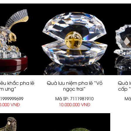
êu khắc pha lê
Quà lưu niệm pha lê “Vỏ
Quà l
im ưng”
ngọc trai”
cấp “
71999999699
Mã SP: 7111981910
Mã
0.000 VNĐ
10.000.000 VNĐ