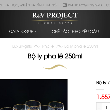
N THÁI HỌC, QUẬN BA ĐÌNH, HÀ NỘI
RVLUXURYGIFTS@GMAIL.
CATALOGUE
CHẾ TÁC THEO YÊU CẦU
Luxurygifts
Pha lê
Bộ ly pha lê 250ml
Bộ ly pha lê 250ml
Bộ ly 
1.55
Bộ ly ph