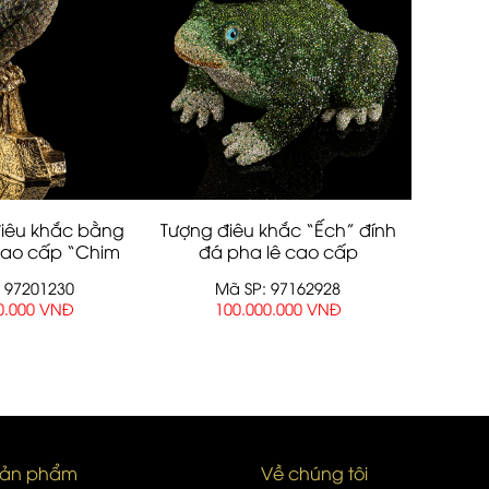
iêu khắc bằng
Tượng điêu khắc “Ếch” đính
cao cấp “Chim
đá pha lê cao cấp
ưng”
 97201230
Mã SP: 97162928
0.000 VNĐ
100.000.000 VNĐ
sản phẩm
Về chúng tôi