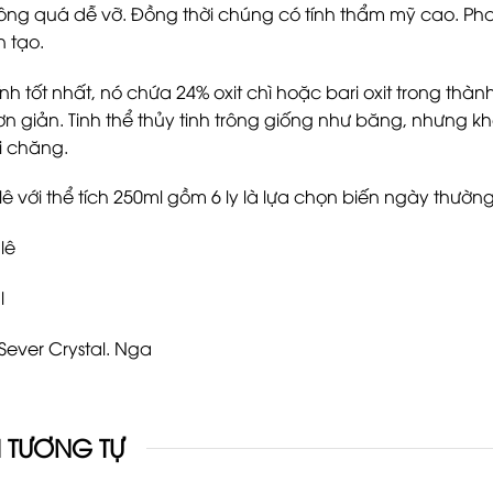
ông quá dễ vỡ. Đồng thời chúng có tính thẩm mỹ cao. Pha 
 tạo.
 kính tốt nhất, nó chứa 24% oxit chì hoặc bari oxit trong t
đơn giản. Tinh thể thủy tinh trông giống như băng, nhưng k
i chăng.
lê với thể tích 250ml gồm 6 ly là lựa chọn biến ngày thườ
lê
l
Sever Crystal. Nga
 TƯƠNG TỰ