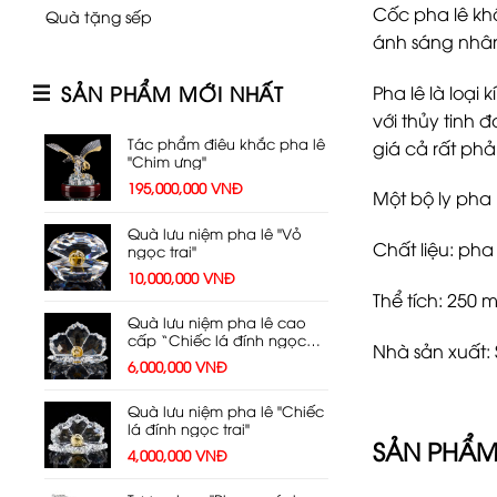
Cốc pha lê kh
Quà tặng sếp
ánh sáng nhân
SẢN PHẨM MỚI NHẤT
Pha lê là loại
với thủy tinh 
Tác phẩm điêu khắc pha lê
giá cả rất phả
"Chim ưng"
195,000,000
VNĐ
Một bộ ly pha 
Quà lưu niệm pha lê "Vỏ
Chất liệu: pha 
ngọc trai"
10,000,000
VNĐ
Thể tích: 250 m
Quà lưu niệm pha lê cao
cấp “Chiếc lá đính ngọc
Nhà sản xuất: 
trai”
6,000,000
VNĐ
Quà lưu niệm pha lê "Chiếc
lá đính ngọc trai"
SẢN PHẨM
4,000,000
VNĐ