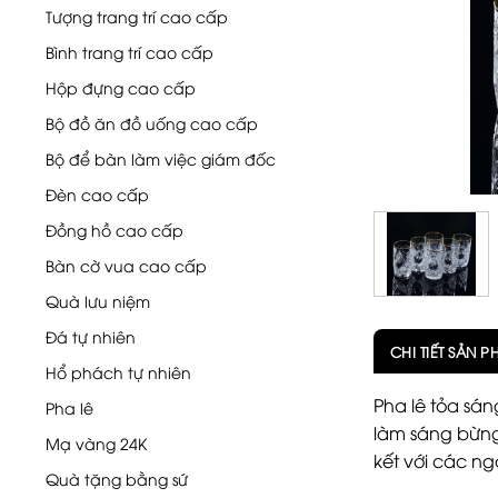
Tượng trang trí cao cấp
Bình trang trí cao cấp
Hộp đựng cao cấp
Bộ đồ ăn đồ uống cao cấp
Bộ để bàn làm việc giám đốc
Đèn cao cấp
Đồng hồ cao cấp
Bàn cờ vua cao cấp
Quà lưu niệm
Đá tự nhiên
CHI TIẾT SẢN 
Hổ phách tự nhiên
Pha lê tỏa sán
Pha lê
làm sáng bừng
Mạ vàng 24K
kết với các ng
Quà tặng bằng sứ