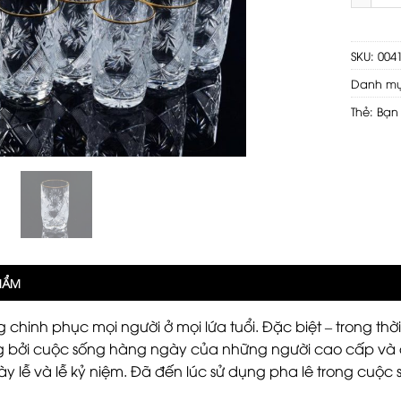
SKU:
004
Danh m
Thẻ:
Bạn
PHẨM
g chinh phục mọi người ở mọi lứa tuổi. Đặc biệt – trong thờ
 bởi cuộc sống hàng ngày của những người cao cấp và qu
ày lễ và lễ kỷ niệm. Đã đến lúc sử dụng pha lê trong cuộ