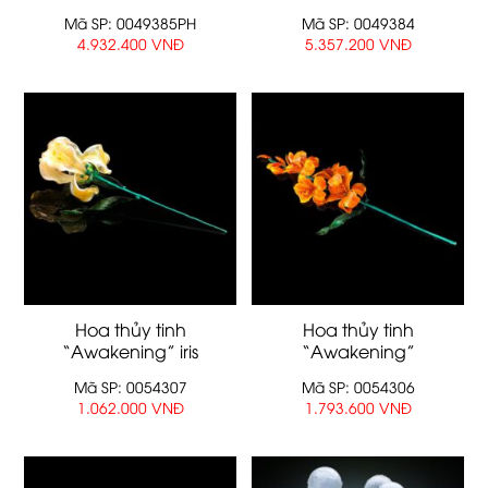
Mã SP: 0049385PH
Mã SP: 0049384
4.932.400 VNĐ
5.357.200 VNĐ
Hoa thủy tinh
Hoa thủy tinh
“Awakening” iris
“Awakening”
Mã SP: 0054307
Mã SP: 0054306
1.062.000 VNĐ
1.793.600 VNĐ