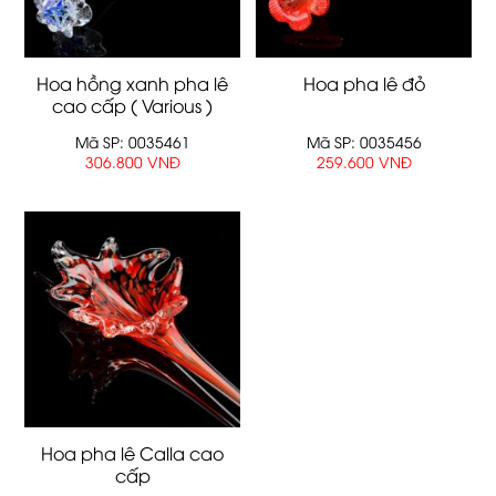
Hoa hồng xanh pha lê
Hoa pha lê đỏ
cao cấp ( Various )
Mã SP: 0035461
Mã SP: 0035456
306.800 VNĐ
259.600 VNĐ
Hoa pha lê Calla cao
cấp