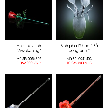
Hoa thủy tinh
Bình pha lê hoa ” Bồ
“Awakening”
công anh “
Mã SP: 0054305
Mã SP: 0041403
1.062.000 VNĐ
10.289.600 VNĐ