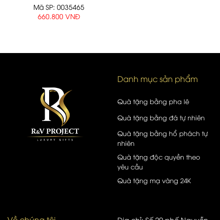
Mã SP: 0035465
660.800 VNĐ
Danh mục sản phẩm
Quà tặng bằng pha lê
Quà tặng bằng đá tự nhiên
Quà tặng bằng hổ phách tự
nhiên
Quà tặng độc quyền theo
yêu cầu
Quà tặng mạ vàng 24K
Về chúng tôi
Địa chỉ: Số 20 phố Nguyễn