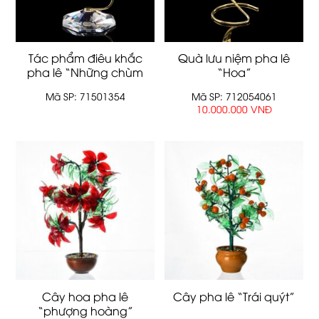
Tác phẩm điêu khắc
Quà lưu niệm pha lê
pha lê “Những chùm
“Hoa”
nho đỏ”
Mã SP: 71501354
Mã SP: 712054061
10.000.000 VNĐ
Cây hoa pha lê
Cây pha lê “Trái quýt”
“phượng hoàng”