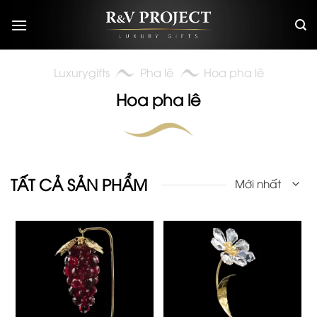
Skip
to
content
Luxurygifts
Pha lê
Hoa pha lê
Hoa pha lê
TẤT CẢ SẢN PHẨM