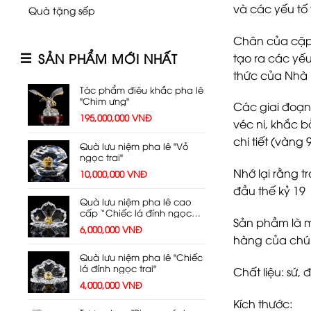
và các yếu tố
Quà tặng sếp
Chân của cặp l
SẢN PHẨM MỚI NHẤT
tạo ra các yếu
thức của Nhà m
Tác phẩm điêu khắc pha lê
"Chim ưng"
Các giai đoạn
195,000,000
VNĐ
véc ni, khắc 
chi tiết (vàng
Quà lưu niệm pha lê "Vỏ
ngọc trai"
Nhớ lại rằng t
10,000,000
VNĐ
đầu thế kỷ 19 
Quà lưu niệm pha lê cao
cấp “Chiếc lá đính ngọc
Sản phầm là m
trai”
6,000,000
VNĐ
hàng của chún
Quà lưu niệm pha lê "Chiếc
lá đính ngọc trai"
Chất liệu: sứ, 
4,000,000
VNĐ
Kích thước: