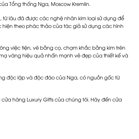
h của Tổng thống Nga, Moscow Kremlin.
, từ lâu đã được các nghệ nhân kim loại sử dụng để
ực hiện theo phác thảo của tác giả sử dụng các hình
công việc tiện, vẽ bằng cọ, chạm khắc bằng kim trên
 mạ vàng hiệu quả nhấn mạnh vẻ đẹp của thiết kế và
ủ công độc lập và độc đáo của Nga, có nguồn gốc từ
i cửa hàng Luxury Gifts của chúng tôi. Hãy đến cửa