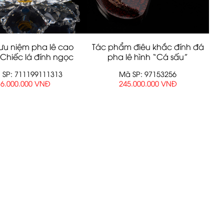
ưu niệm pha lê cao
Tác phẩm điêu khắc đính đá
Chiếc lá đính ngọc
pha lê hình “Cá sấu”
trai”
 SP: 711199111313
Mã SP: 97153256
6.000.000 VNĐ
245.000.000 VNĐ