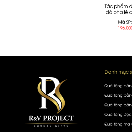
Tác phẩm đ
đá pha lê 
Mã SP:
196.00
Danh mục 
Quà tặng bằn
Quà tặng bằng
Quà tặng bằng
Quà tặng độc
Quà tặng mạ 