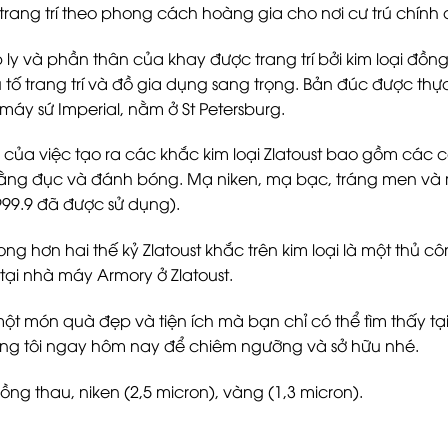
 trang trí theo phong cách hoàng gia cho nơi cư trú chín
y và phần thân của khay được trang trí bởi kim loại đồng
 tố trang trí và đồ gia dụng sang trọng. Bản đúc được th
áy sứ Imperial, nằm ở St Petersburg.
 của việc tạo ra các khắc kim loại Zlatoust bao gồm các 
bằng đục và đánh bóng. Mạ niken, mạ bạc, tráng men và
 999.9 đã được sử dụng).
rong hơn hai thế kỷ Zlatoust khắc trên kim loại là một th
tại nhà máy Armory ở Zlatoust.
ột món quà đẹp và tiện ích mà bạn chỉ có thể tìm thấy tạ
g tôi ngay hôm nay để chiêm ngưỡng và sở hữu nhé.
đồng thau, niken (2,5 micron), vàng (1,3 micron).