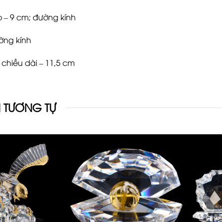
o – 9 cm; đường kính
ờng kính
chiều dài – 11,5 cm
 TƯƠNG TỰ