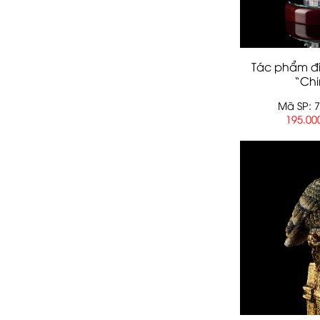
Tác phẩm đi
“Ch
Mã SP: 
195.00