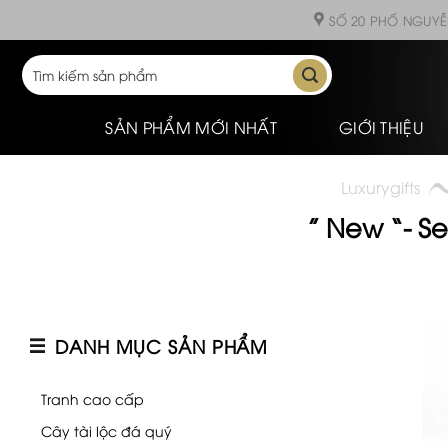
Skip
SỐ 20 PHỐ NGUYỄ
to
content
Tìm
kiếm:
SẢN PHẨM MỚI NHẤT
GIỚI THIỆU
Luxurygifts
” New “- S
DANH MỤC SẢN PHẨM
Tranh cao cấp
Cây tài lộc đá quý