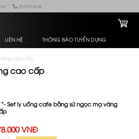
COM
0377813668
LIÊN HỆ
THÔNG BÁO TUYỂN DỤNG
 vàng cao cấp
àng cao cấp
 “- Set ly uống cafe bằng sứ ngọc mạ vàng
ấp
78.000 VNĐ