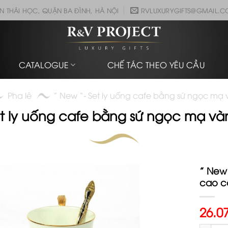
N THÁI HỌC, QUẬN BA ĐÌNH, HÀ NỘI
RVLUXURYGIFTS@GMAIL.
CATALOGUE
CHẾ TÁC THEO YÊU CẦU
Pha lê
” New “- Set ly uống cafe bằng sứ ngọc mạ
et ly uống cafe bằng sứ ngọc mạ v
” New
cao c
26.0