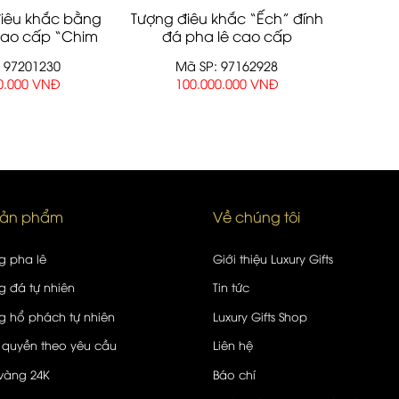
iêu khắc bằng
Tượng điêu khắc “Ếch” đính
cao cấp “Chim
đá pha lê cao cấp
ưng”
 97201230
Mã SP: 97162928
0.000 VNĐ
100.000.000 VNĐ
sản phẩm
Về chúng tôi
g pha lê
Giới thiệu Luxury Gifts
 đá tự nhiên
Tin tức
 hổ phách tự nhiên
Luxury Gifts Shop
 quyền theo yêu cầu
Liên hệ
vàng 24K
Báo chí