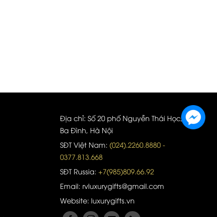
Địa chỉ: Số 20 phố Nguyễn Thái Học, quận
Ba Đình, Hà Nội
SĐT Việt Nam:
(024).2260.8880 -
0377.813.668
SĐT Russia:
+7(985)809.66.92
Email: rvluxurygifts@gmail.com
Website: luxurygifts.vn