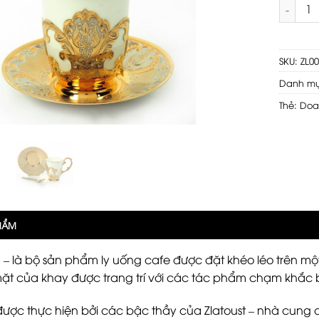
" New "
SKU:
ZL0
Danh m
Thẻ:
Doa
PHẨM
– là bộ sản phẩm ly uống cafe được đặt khéo léo trên một 
mặt của khay được trang trí với các tác phẩm chạm khắc 
ược thực hiện bởi các bậc thầy của Zlatoust – nhà cung 