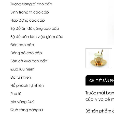
Tượng trang trí cao cấp
Bình trang trí cao cấp
Hộp đựng cao cấp
Bộ đồ ăn đồ uống cao cấp
Bộ để bàn làm việc giám đốc
Đèn cao cấp
Đồng hồ cao cấp
Bàn cờ vua cao cấp
Quà lưu niệm
Đá tự nhiên
CHI TIẾT SẢN 
Hổ phách tự nhiên
Trước mặt bạn 
Pha lê
của ly và bề 
Mạ vàng 24K
Quà tặng bằng sứ
Bộ sản phẩm đ