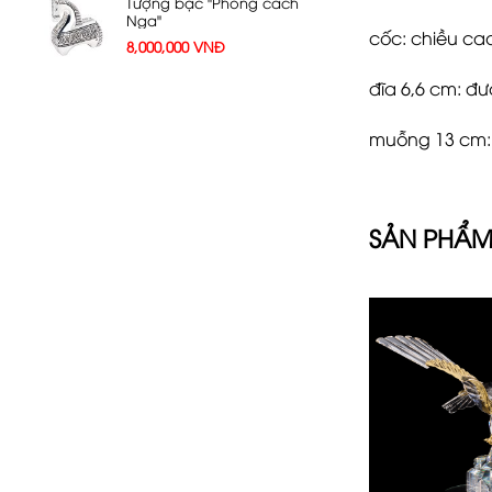
Tượng bạc "Phong cách
Nga"
cốc: chiều ca
8,000,000
VNĐ
đĩa 6,6 cm: đư
muỗng 13 cm: 
SẢN PHẨM