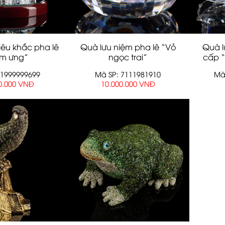
êu khắc pha lê
Quà lưu niệm pha lê “Vỏ
Quà l
im ưng”
ngọc trai”
cấp “
71999999699
Mã SP: 7111981910
Mã
0.000 VNĐ
10.000.000 VNĐ