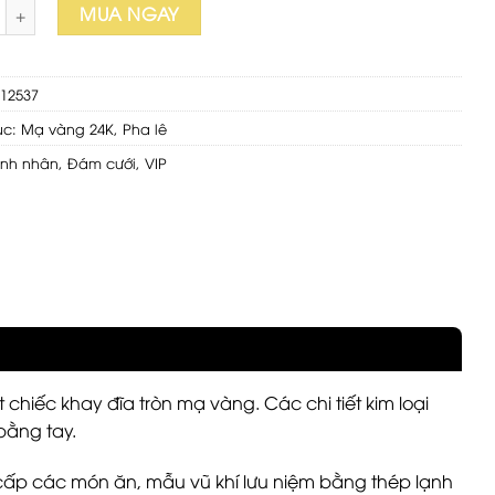
- Set ly uống cafe bằng sứ ngọc mạ vàng cao cấp số lượng
MUA NGAY
012537
ục:
Mạ vàng 24K
,
Pha lê
nh nhân
,
Đám cưới
,
VIP
chiếc khay đĩa tròn mạ vàng. Các chi tiết kim loại
bằng tay.
cấp các món ăn, mẫu vũ khí lưu niệm bằng thép lạnh