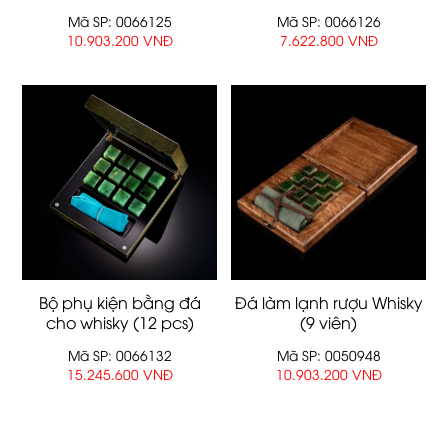
Mã SP: 0066125
Mã SP: 0066126
10.903.200 VNĐ
7.622.800 VNĐ
Bộ phụ kiện bằng đá
Đá làm lạnh rượu Whisky
cho whisky (12 pcs)
(9 viên)
Mã SP: 0066132
Mã SP: 0050948
15.245.600 VNĐ
10.903.200 VNĐ