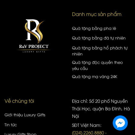
Danh mục sản phẩm
Quà tặng bằng pha lê
Quà tặng bằng đá tự nhiên
Quà tặng bằng hổ phách tự
nhiên
Quà tặng độc quyền theo
yêu cầu
Quà tặng mạ vàng 24K
Về chúng tôi
Địa chỉ: Số 20 phố Nguyễn
Thái Học, quận Ba Đình, Hà
Giới thiệu Luxury Gifts
Nội
Tin tức
SĐT Việt Nam:
(024).2260.8880 -
Luxury Gifts Shop