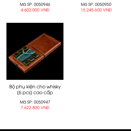
đựng trong hộp cao
Mã SP: 0050946
Mã SP: 0050950
cấp
4.602.000 VNĐ
15.245.600 VNĐ
Bộ phụ kiện cho whisky
(6 pcs) cao cấp
Mã SP: 0050947
7.622.800 VNĐ