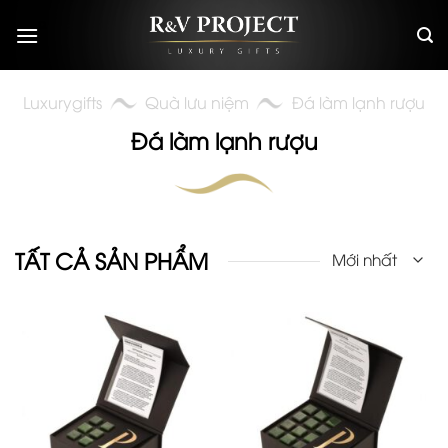
Skip
to
content
Luxurygifts
Quà lưu niệm
Đá làm lạnh rượu
Đá làm lạnh rượu
TẤT CẢ SẢN PHẨM