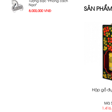
Tượng bạc "Phong cách
Nga"
SẢN PHẨM
8,000,000
VNĐ
Hộp gỗ đự
Mã S
1.416