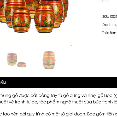
SKU:
002
Danh m
Thẻ:
Bạn
PHẨM
ùng gỗ được cắt bằng tay từ gỗ cứng và nhẹ, gỗ Lipa (gỗ 
huật vẽ tranh tự do, tác phẩm nghệ thuật của bức tranh là
 tạo nên bởi quy trình có một số giai đoạn. Bao gồm tiền 