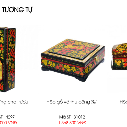
 TƯƠNG TỰ
ng chai rượu
Hộp gỗ vẽ thủ công №1
Hộp
P: 4297
Mã SP: 31012
.000 VNĐ
1.368.800 VNĐ