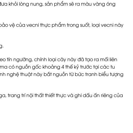
i đưa khỏi lòng nung, sản phẩm sẽ ra màu vàng óng
ảo vệ của vecni thực phẩm trong suốt, loại vecni này
g.
o tín ngưỡng, chính loại cây này đã tạo ra mối liên
loma có nguồn gốc khoảng 4 thế kỷ trước tại các tu
hình nghệ thuật này bắt nguồn từ bức tranh biểu tượng
rang trí nội thất thiết thực và ghi dấu ấn riêng của