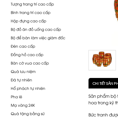
Tượng trang trí cao cấp
Bình trang trí cao cấp
Hộp đựng cao cấp
Bộ đồ ăn đồ uống cao cấp
Bộ để bàn làm việc giám đốc
Đèn cao cấp
Đồng hồ cao cấp
Bàn cờ vua cao cấp
Quà lưu niệm
Đá tự nhiên
CHI TIẾT SẢN 
Hổ phách tự nhiên
Sản phẩm bộ th
Pha lê
hoa trong kỹ t
Mạ vàng 24K
Quà tặng bằng sứ
Bức tranh được