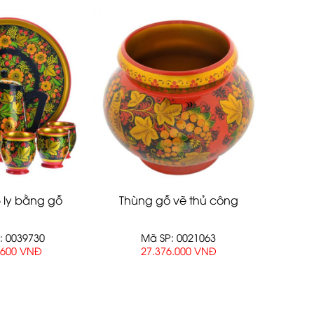
6 ly bằng gỗ
Thùng gỗ vẽ thủ công
: 0039730
Mã SP: 0021063
.600 VNĐ
27.376.000 VNĐ