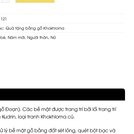
1121
ục:
Quà tặng bằng gỗ Khokhloma
 bè
,
Năm mới
,
Người thân
,
Nữ
Đoạn). Các bề mặt được trang trí bởi lối trang trí
 Kudrin, loại tranh Khokhloma cũ.
xử lý bề mặt gỗ bằng đất sét lỏng, quét bột bạc và