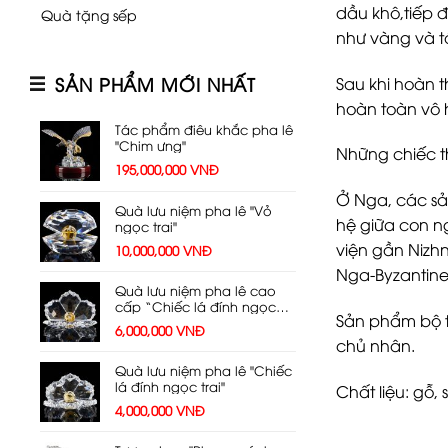
dầu khô,tiếp 
Quà tặng sếp
như vàng và t
SẢN PHẨM MỚI NHẤT
Sau khi hoàn t
hoàn toàn vô h
Tác phẩm điêu khắc pha lê
"Chim ưng"
Những chiếc t
195,000,000
VNĐ
Ở Nga, các sản
Quà lưu niệm pha lê "Vỏ
hệ giữa con ng
ngọc trai"
viện gần Nizhn
10,000,000
VNĐ
Nga-Byzantine
Quà lưu niệm pha lê cao
cấp “Chiếc lá đính ngọc
Sản phẩm bộ th
trai”
6,000,000
VNĐ
chủ nhân.
Quà lưu niệm pha lê "Chiếc
lá đính ngọc trai"
Chất liệu: gỗ, 
4,000,000
VNĐ