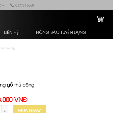
COM
0377813668
LIÊN HỆ
THÔNG BÁO TUYỂN DỤNG
thủ công
ùng gỗ thủ công
8.000 VNĐ
g gỗ thủ công số lượng
MUA NGAY