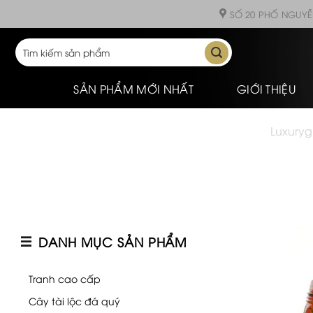
Skip
SỐ 20 PHỐ NGUYỄ
to
content
Tìm
kiếm:
SẢN PHẨM MỚI NHẤT
GIỚI THIỆU
Luxurygi
DANH MỤC SẢN PHẨM
Tranh cao cấp
Cây tài lộc đá quý