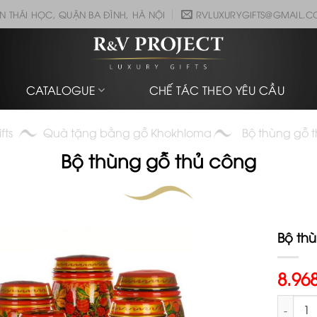
N THÁI HỌC, QUẬN BA ĐÌNH, HÀ NỘI
RVLUXURYGIFTS@GMAIL.
CATALOGUE
CHẾ TÁC THEO YÊU CẦU
fts
Quà tặng bằng gỗ Khokhloma
Bộ thùng gỗ 
Bộ thùng gỗ thủ công
Bộ th
8.96
Bộ thùn