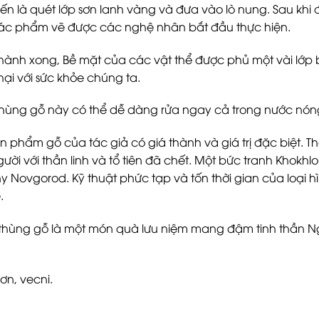
đến là quét lớp sơn lanh vàng và đưa vào lò nung. Sau kh
ác phẩm vẽ được các nghệ nhân bắt đầu thực hiện.
hành xong, Bề mặt của các vật thể được phủ một vài lớp b
ại với sức khỏe chúng ta.
hùng gỗ này có thể dễ dàng rửa ngay cả trong nước nón
 phẩm gỗ của tác giả có giá thành và giá trị đặc biệt. The
ười với thần linh và tổ tiên đã chết. Một bức tranh Khokh
y Novgorod. Kỹ thuật phức tạp và tốn thời gian của loại 
.
ùng gỗ là một món quà lưu niệm mang đậm tinh thần Nga, t
sơn, vecni.