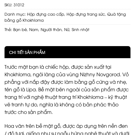
SKU:
31012
Danh mục:
Hộp đựng cao cấp
,
Hộp đựng trang sức
,
Quà tặng
bằng gỗ Khokhloma
Thẻ:
Bạn bè
,
Nam
,
Người thân
,
Nữ
,
Sinh nhật
CHI TIẾT SẢN PHẨM
Trước mặt bạn là chiếc hộp, được sản xuất tại
Khokhloma, ngôi làng của vùng Nizhny Novgorod. Vỏ
phẳng với nắp đậy được làm bằng gỗ cứng và nhẹ,
tên gỗ là Lipa. Bề mặt bên ngoài của sản phẩm được
trang trí với nghệ thuật trang trí Khokhloma – kỹ thuật
vẽ tranh tự do, nghĩa là không có bản phác thảo
trước cho sản phẩm.
Hoa văn trên bề mặt gỗ, được áp dụng trên nền đen
/ đỏ tươi, giống như sự ngẫu hứng nghệ thuật và dưới