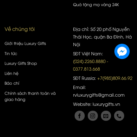
Quà tặng mạ vàng 24K
Về chúng tôi
Địa chỉ: Số 20 phố Nguyễn
Thái Học, quận Ba Đình, Hà
Giới thiệu Luxury Gifts
Nội
Tin tức
SĐT Việt Nam:
(024).2260.8880 -
Luxury Gifts Shop
0377.813.668
Liên hệ
SĐT Russia:
+7(985)809.66.92
Báo chí
Email:
Chính sách thanh toán và
rvluxurygifts@gmail.com
giao hàng
Website: luxurygifts.vn