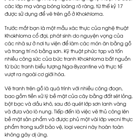
các lớp mạ vàng bóng loáng rõ ràng, từ thế kỷ 17
được sử dụng để vẽ trên gỗ ở Khokhloma.
Trước mắt bạn là một mẫu xác thực của nghệ thuật
Khokhloma cổ đại, phát sinh do nguyện vọng của
các nhà sư ở nơi tu viện để làm các món ăn bằng gỗ
và trang trí nó bằng sơn. Kỹ thuật phức tạp và tốn
nhiều công sức của bức tranh Khokhloma bắt nguồn
từ bức tranh biểu tượng Nga-Byzantine và thực tế
vượt ra ngoài cơ giới hóa.
Vẽ tranh trên gỗ là quá trình với nhiều công đoạn,
bao gồm tiền xử lý bề mặt của cây bằng đất sét lỏng,
bột bạc và dầu khô, sau đó quét lớp sơn lanh vàng
và đưa vào lò nung. Tiếp đến là việc vẽ thủ công lên
bề mặt sản phẩm và được phủ một vài lớp vecni thực
phẩm trong suốt bảo vệ, loại vecni này hoàn toàn
không gây dị ứng.