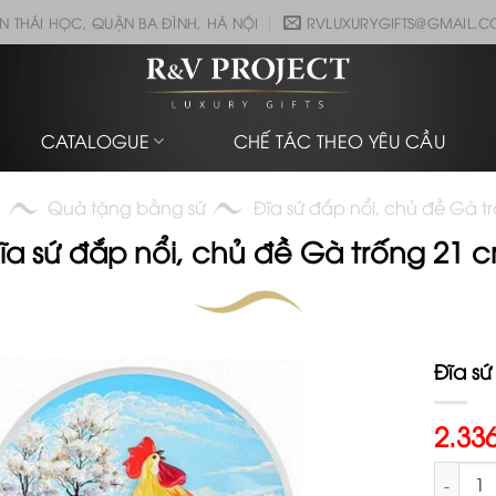
N THÁI HỌC, QUẬN BA ĐÌNH, HÀ NỘI
RVLUXURYGIFTS@GMAIL.
CATALOGUE
CHẾ TÁC THEO YÊU CẦU
Quà tặng bằng sứ
Đĩa sứ đắp nổi, chủ đề Gà t
ĩa sứ đắp nổi, chủ đề Gà trống 21 
Đĩa sứ
2.33
Đĩa sứ 