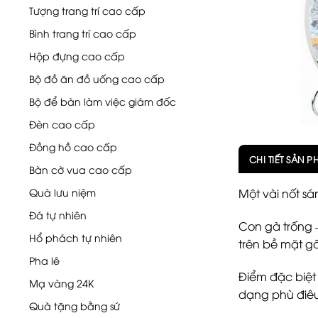
Tượng trang trí cao cấp
Bình trang trí cao cấp
Hộp đựng cao cấp
Bộ đồ ăn đồ uống cao cấp
Bộ để bàn làm việc giám đốc
Đèn cao cấp
Đồng hồ cao cấp
CHI TIẾT SẢN 
Bàn cờ vua cao cấp
Quà lưu niệm
Một vài nốt sá
Đá tự nhiên
Con gà trống –
Hổ phách tự nhiên
trên bề mặt 
Pha lê
Điểm đặc biệt 
Mạ vàng 24K
dạng phù điêu 
Quà tặng bằng sứ