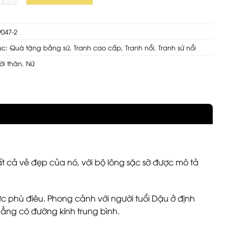
9047-2
ục:
Quà tặng bằng sứ
,
Tranh cao cấp
,
Tranh nổi
,
Tranh sứ nổi
ời thân
,
Nữ
tất cả vẻ đẹp của nó, với bộ lông sặc sỡ được mô tả
ức phù điêu. Phong cảnh với người tuổi Dậu ở định
hẳng có đường kính trung bình.