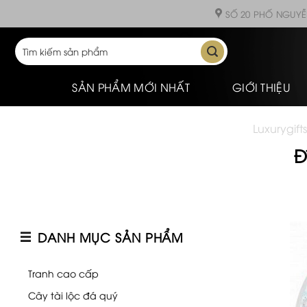
Skip
SỐ 20 PHỐ NGUYỄ
to
content
Tìm
kiếm:
SẢN PHẨM MỚI NHẤT
GIỚI THIỆU
Luxurygifts
Đ
DANH MỤC SẢN PHẨM
Tranh cao cấp
Cây tài lộc đá quý