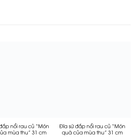
 đắp nổi rau củ “Món
Đĩa sứ đắp nổi rau củ “Món
ủa mùa thu” 31 cm
quà của mùa thu” 31 cm