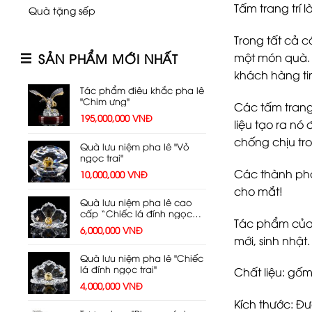
Tấm trang trí l
Quà tặng sếp
Trong tất cả c
SẢN PHẨM MỚI NHẤT
một món quà. 
khách hàng ti
Tác phẩm điêu khắc pha lê
"Chim ưng"
Các tấm trang
195,000,000
VNĐ
liệu tạo ra nó
chống chịu tro
Quà lưu niệm pha lê "Vỏ
ngọc trai"
Các thành phần
10,000,000
VNĐ
cho mắt!
Quà lưu niệm pha lê cao
cấp “Chiếc lá đính ngọc
Tác phẩm của 
trai”
6,000,000
VNĐ
mới, sinh nhật
Quà lưu niệm pha lê "Chiếc
lá đính ngọc trai"
Chất liệu: gốm
4,000,000
VNĐ
Kích thước: Đ