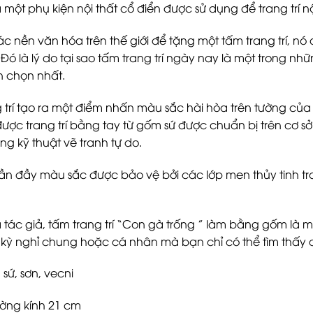
à một phụ kiện nội thất cổ điển được sử dụng để trang trí nội 
ác nền văn hóa trên thế giới để tặng một tấm trang trí, nó
Đó là lý do tại sao tấm trang trí ngày nay là một trong 
n chọn nhất.
 trí tạo ra một điểm nhấn màu sắc hài hòa trên tường của
 được trang trí bằng tay từ gốm sứ được chuẩn bị trên cơ 
ng kỹ thuật vẽ tranh tự do.
 đầy màu sắc được bảo vệ bởi các lớp men thủy tinh trong
tác giả, tấm trang trí “Con gà trống ” làm bằng gốm là
. kỳ nghỉ chung hoặc cá nhân mà bạn chỉ có thể tìm thấy d
 sứ, sơn, vecni
ường kính 21 cm