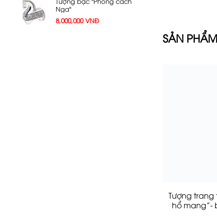
Tượng bạc "Phong cách
Nga"
8,000,000
VNĐ
SẢN PHẨM
Tượng trang 
hổ mang”- 
nă