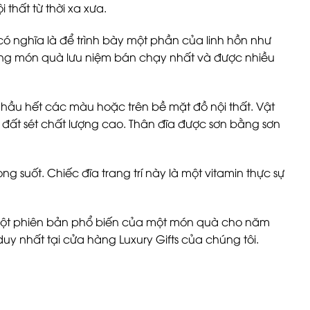
thất từ ​​thời xa xưa.
 có nghĩa là để trình bày một phần của linh hồn như
những món quà lưu niệm bán chạy nhất và được nhiều
 hầu hết các màu hoặc trên bề mặt đồ nội thất. Vật
sở đất sét chất lượng cao. Thân đĩa được sơn bằng sơn
 suốt. Chiếc đĩa trang trí này là một vitamin thực sự
 một phiên bản phổ biến của một món quà cho năm
uy nhất tại cửa hàng Luxury Gifts của chúng tôi.