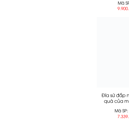
Mã SP
9.900
Đĩa sứ đắp 
quà của m
Mã SP:
7.339