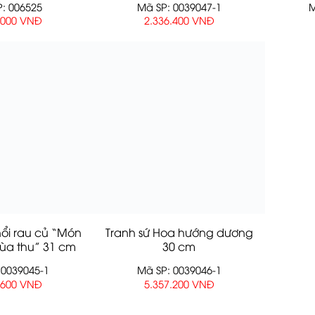
: 006525
Mã SP: 0039047-1
M
.000 VNĐ
2.336.400 VNĐ
nổi rau củ “Món
Tranh sứ Hoa hướng dương
ùa thu” 31 cm
30 cm
 0039045-1
Mã SP: 0039046-1
.600 VNĐ
5.357.200 VNĐ