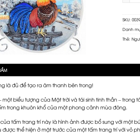
SKU:
003
Danh m
Thẻ:
Ngư
PHẨM
ng là đủ để tạo ra âm thanh bên trong!
 một biểu tượng của Mặt trời và tái sinh tinh thần – trong 
gốm trong khuôn khổ của một phong cảnh mùa đông.
của tấm trang trí này là hình ảnh được bổ sung với một b
được thể hiện ở mặt trước của một tấm trang trí với vỏ p