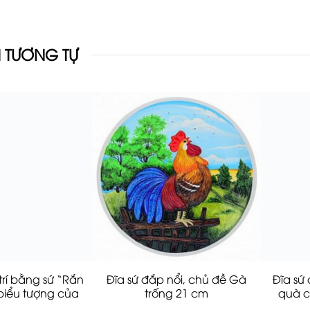
 TƯƠNG TỰ
trí bằng sứ “Rắn
Đĩa sứ đắp nổi, chủ đề Gà
Đĩa sứ
biểu tượng của
trống 21 cm
quà c
m 2025