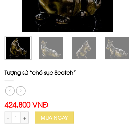
Tượng sứ “chó sục Scotch”
424.800 VNĐ
Tượng sứ "chó sục Scotch" số lượng
MUA NGAY