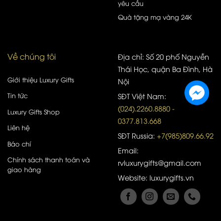
yêu cầu
Quà tặng mạ vàng 24K
Về chúng tôi
Địa chỉ: Số 20 phố Nguyễn
Thái Học, quận Ba Đình, Hà
Giới thiệu Luxury Gifts
Nội
Tin tức
SĐT Việt Nam:
(024).2260.8880 -
Luxury Gifts Shop
0377.813.668
Liên hệ
SĐT Russia:
+7(985)809.66.92
Báo chí
Email:
Chính sách thanh toán và
rvluxurygifts@gmail.com
giao hàng
Website: luxurygifts.vn