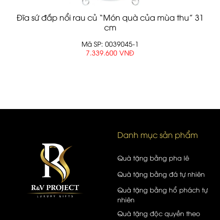
Đĩa sứ đắp nổi rau củ “Món quà của mùa thu” 31
cm
Mã SP: 0039045-1
7.339.600 VNĐ
Danh mục sản phẩm
Quà tặng bằng pha lê
Quà tặng bằng đá tự nhiên
Quà tặng bằng hổ phách tự
nhiên
Quà tặng độc quyền theo