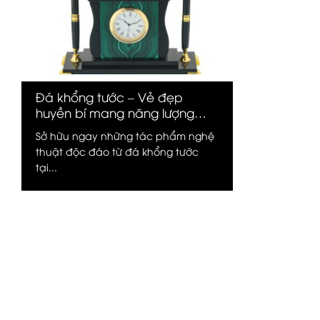
Đá khổng tước – Vẻ đẹp
huyền bí mang năng lượng
bảo hộ và thịnh vượng
Sở hữu ngay những tác phẩm nghệ
thuật độc đáo từ đá khổng tước
tại...