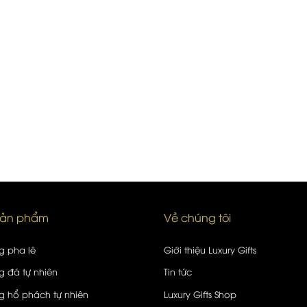
sản phẩm
Về chúng tôi
g pha lê
Giới thiệu Luxury Gifts
 đá tự nhiên
Tin tức
 hổ phách tự nhiên
Luxury Gifts Shop