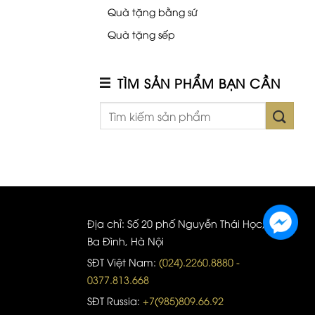
Quà tặng bằng sứ
Quà tặng sếp
TÌM SẢN PHẨM BẠN CẦN
Địa chỉ: Số 20 phố Nguyễn Thái Học, quận
Ba Đình, Hà Nội
SĐT Việt Nam:
(024).2260.8880 -
0377.813.668
SĐT Russia:
+7(985)809.66.92