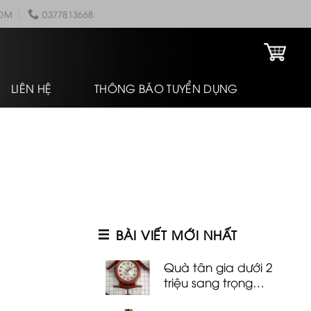
COM
0377813668
LIÊN HỆ
THÔNG BÁO TUYỂN DỤNG
BÀI VIẾT MỚI NHẤT
Quà tân gia dưới 2
triệu sang trọng
đảm bảo chủ nhà