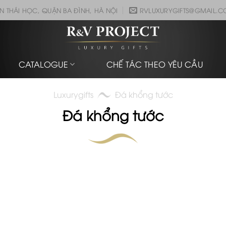
N THÁI HỌC, QUẬN BA ĐÌNH, HÀ NỘI
RVLUXURYGIFTS@GMAIL.
CATALOGUE
CHẾ TÁC THEO YÊU CẦU
Luxurygifts
Đá khổng tước
Đá khổng tước