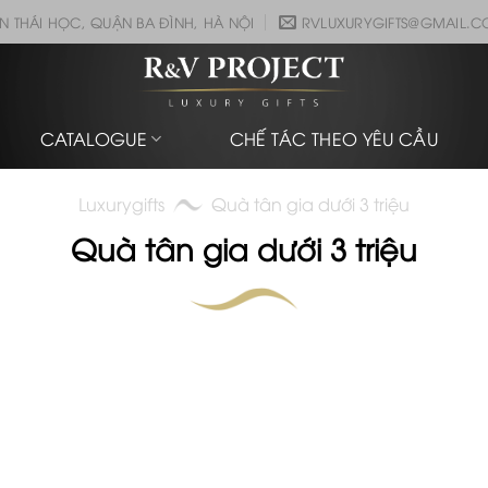
N THÁI HỌC, QUẬN BA ĐÌNH, HÀ NỘI
RVLUXURYGIFTS@GMAIL.
CATALOGUE
CHẾ TÁC THEO YÊU CẦU
Luxurygifts
Quà tân gia dưới 3 triệu
Quà tân gia dưới 3 triệu