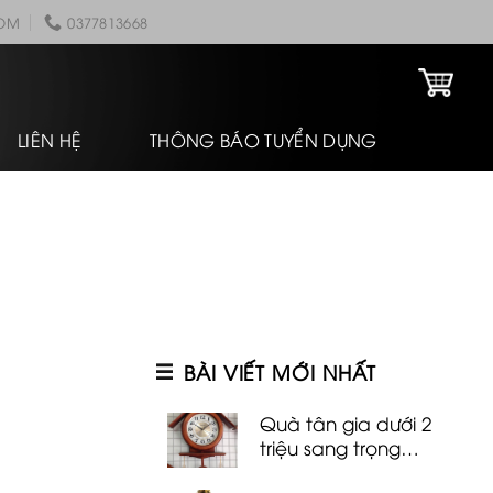
COM
0377813668
LIÊN HỆ
THÔNG BÁO TUYỂN DỤNG
BÀI VIẾT MỚI NHẤT
Quà tân gia dưới 2
triệu sang trọng
đảm bảo chủ nhà