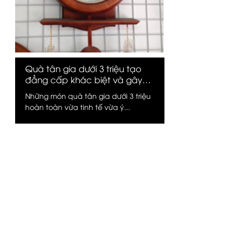
Quà tân gia dưới 3 triệu tạo
đẳng cấp khác biệt và gây
ấn tượng mạnh với chủ nhà
Những món quà tân gia dưới 3 triệu
hoàn toàn vừa tinh tế vừa ý...