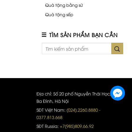
Quà tặng bằng sứ
Quà tặng sếp
TÌM SẢN PHẨM BẠN CẦN
Địa chỉ: Số 20 phố Nguyễn Thái Học, quận
Ba Đình, Hà Nội
SĐT Việt Nam:
(024).2260.8880 -
0377.813.668
SĐT Russia:
+7(985)809.66.92