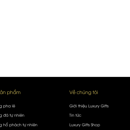
sản phẩm
Về chúng tôi
g pha lê
Giới thiệu Luxury Gifts
 đá tự nhiên
Tin tức
 hổ phách tự nhiên
Luxury Gifts Shop