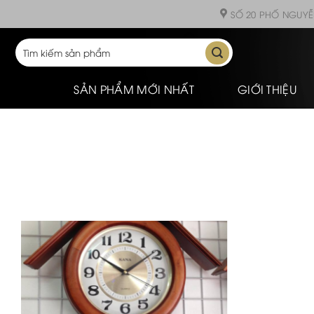
Skip
SỐ 20 PHỐ NGUYỄ
to
content
Tìm
kiếm:
SẢN PHẨM MỚI NHẤT
GIỚI THIỆU