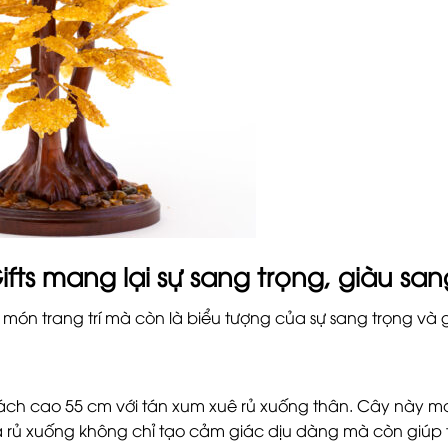
ifts mang lại sự sang trọng, giàu san
t món trang trí mà còn là biểu tượng của sự sang trọng và 
phách cao 55 cm với tán xum xuê rủ xuống thân. Cây này 
lá rủ xuống không chỉ tạo cảm giác dịu dàng mà còn giúp t