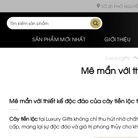
Skip
SỐ 20 PHỐ NGUYỄ
to
content
Tìm
kiếm:
SẢN PHẨM MỚI NHẤT
GIỚI THIỆU
Luxurygifts
Mê mẩn với th
Mê mẩn với thiết kế độc đáo của cây tiền lộc tạ
Cây tiền lộc
tại Luxury Gifts không chỉ thu hút nhờ ch
cấp, mang lại sự độc đáo và giá trị phong thủy cho k