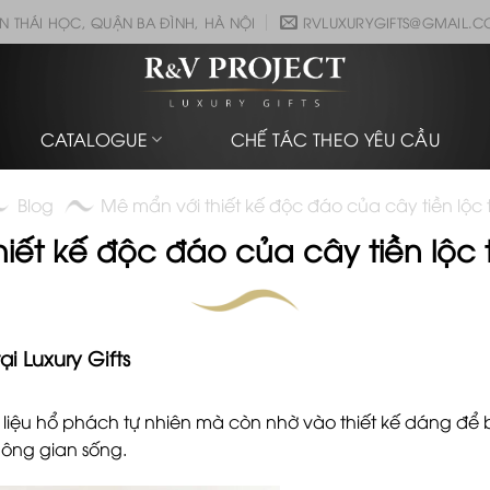
N THÁI HỌC, QUẬN BA ĐÌNH, HÀ NỘI
RVLUXURYGIFTS@GMAIL.
CATALOGUE
CHẾ TÁC THEO YÊU CẦU
Blog
Mê mẩn với thiết kế độc đáo của cây tiền lộc tạ
iết kế độc đáo của cây tiền lộc tạ
i Luxury Gifts
ất liệu hổ phách tự nhiên mà còn nhờ vào thiết kế dáng đ
hông gian sống.