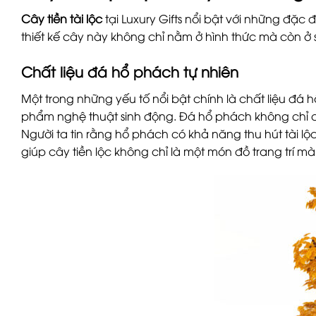
Cây tiền tài lộc
tại Luxury Gifts nổi bật với những đặc
thiết kế cây này không chỉ nằm ở hình thức mà còn ở
Chất liệu đá hổ phách tự nhiên
Một trong những yếu tố nổi bật chính là chất liệu đá
phẩm nghệ thuật sinh động. Đá hổ phách không chỉ 
Người ta tin rằng hổ phách có khả năng thu hút tài 
giúp cây tiền lộc không chỉ là một món đồ trang trí mà