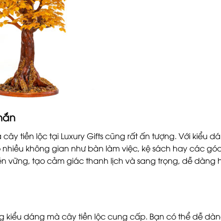
hắn
ây tiền lộc tại Luxury Gifts cũng rất ấn tượng. Với kiểu d
ho nhiều không gian như bàn làm việc, kệ sách hay các gó
bền vững, tạo cảm giác thanh lịch và sang trọng, dễ dàng
ng kiểu dáng mà cây tiền lộc cung cấp. Bạn có thể dễ dà