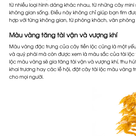
từ nhiều loại hình dáng khác nhau, từ những cây min
không gian sống. Điều này không chỉ giúp bạn tìm đ
hợp với từng không gian, từ phòng khách, văn phòn
Màu vàng tăng tài vận và vượng khí
Màu vàng đặc trưng của cây tiền lộc cũng là một yếu 
và quý phái mà còn được xem là màu sắc của tài lộc v
lộc màu vàng sẽ gia tăng tài vận và vượng khí, thu hút
khai trương hay các lễ hội, đặt cây tài lộc màu vàng 
cho mọi người.