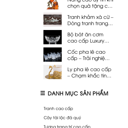
cực yêu thích
chọn quà tặng cho
khách hàng doanh
Tranh khảm xà cừ –
nghiệp của Luxury
Dòng tranh trang trí
Gifts
tôn lên sự sang
Bộ bát ăn cơm
trọng và khí chất
cao cấp Luxury
của gia chủ
Gifts – Nâng tầm
Cốc pha lê cao
trải nghiệm ẩm
cấp – Trải nghiệm
thực
đẳng cấp và tinh
Ly pha lê cao cấp
tế trong từng tiếng
– Chạm khắc tinh
cụng ly
tế, khẳng định
đẳng cấp
DANH MỤC SẢN PHẨM
Tranh cao cấp
Cây tài lộc đá quý
Tượng trang trí cao cấp