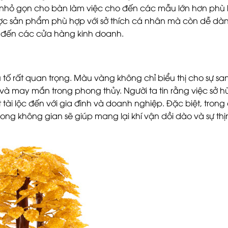
i nhỏ gọn cho bàn làm việc cho đến các mẫu lớn hơn phù 
ược sản phẩm phù hợp với sở thích cá nhân mà còn dễ dà
g đến các cửa hàng kinh doanh.
tố rất quan trọng. Màu vàng không chỉ biểu thị cho sự sa
à may mắn trong phong thủy. Người ta tin rằng việc sở hữ
 tài lộc đến với gia đình và doanh nghiệp. Đặc biệt, trong
trong không gian sẽ giúp mang lại khí vận dồi dào và sự th