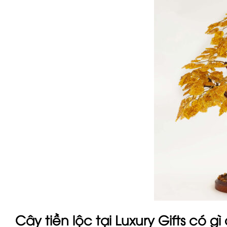
Cây tiền lộc tại Luxury Gifts có g