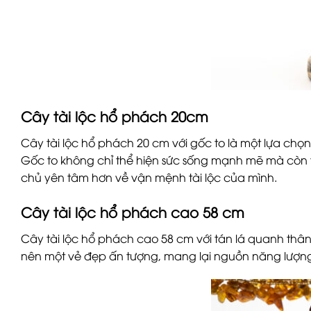
Cây tài lộc hổ phách 20cm
Cây tài lộc hổ phách 20 cm với gốc to là một lựa ch
Gốc to không chỉ thể hiện sức sống mạnh mẽ mà còn tư
chủ yên tâm hơn về vận mệnh tài lộc của mình.
Cây tài lộc hổ phách cao 58 cm
Cây tài lộc hổ phách cao 58 cm với tán lá quanh thâ
nên một vẻ đẹp ấn tượng, mang lại nguồn năng lượng tí