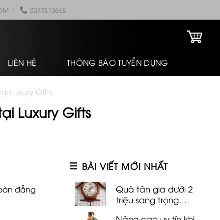
COM
0377813668
LIÊN HỆ
THÔNG BÁO TUYỂN DỤNG
i Luxury Gifts
i Luxury Gifts
BÀI VIẾT MỚI NHẤT
Quà tân gia dưới 2
ể bàn đẳng
triệu sang trọng
đảm bảo chủ nhà
Nâng cao uy tín khi