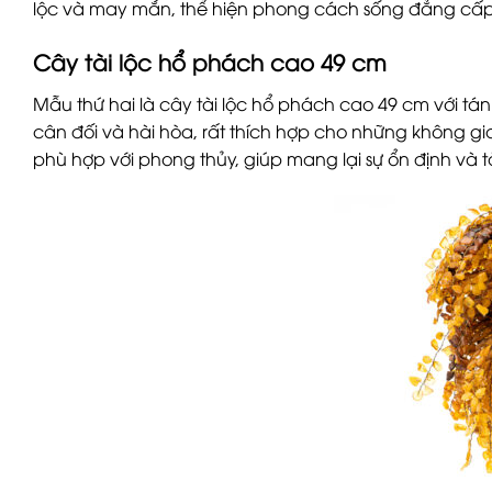
lộc và may mắn, thể hiện phong cách sống đẳng cấp
Cây tài lộc hổ phách cao 49 cm
Mẫu thứ hai là cây tài lộc hổ phách cao 49 cm với tán 
cân đối và hài hòa, rất thích hợp cho những không gi
phù hợp với phong thủy, giúp mang lại sự ổn định và t