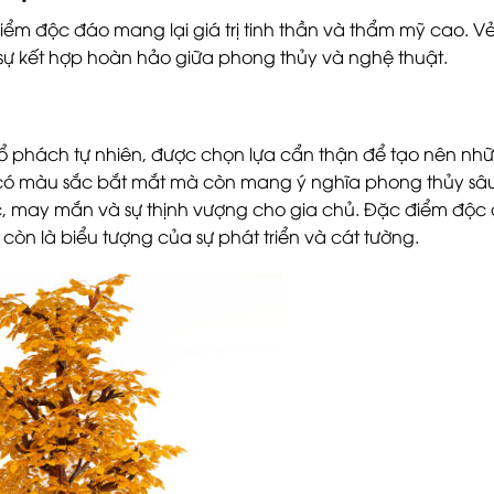
 điểm độc đáo mang lại giá trị tinh thần và thẩm mỹ cao. 
 sự kết hợp hoàn hảo giữa phong thủy và nghệ thuật.
 hổ phách tự nhiên, được chọn lựa cẩn thận để tạo nên nh
có màu sắc bắt mắt mà còn mang ý nghĩa phong thủy sâu
lộc, may mắn và sự thịnh vượng cho gia chủ. Đặc điểm độc
 còn là biểu tượng của sự phát triển và cát tường.