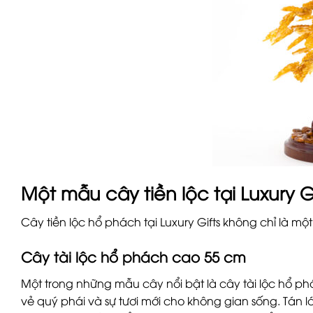
Một mẫu cây tiền lộc tại Luxury G
Cây tiền lộc hổ phách tại Luxury Gifts không chỉ là mộ
Cây tài lộc hổ phách cao 55 cm
Một trong những mẫu cây nổi bật là cây tài lộc hổ 
vẻ quý phái và sự tươi mới cho không gian sống. Tán 