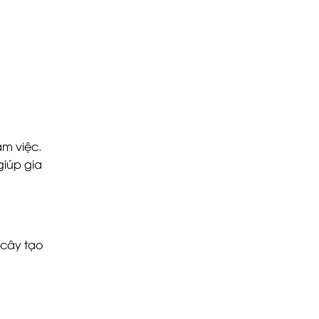
àm việc.
giúp gia
 cây tạo