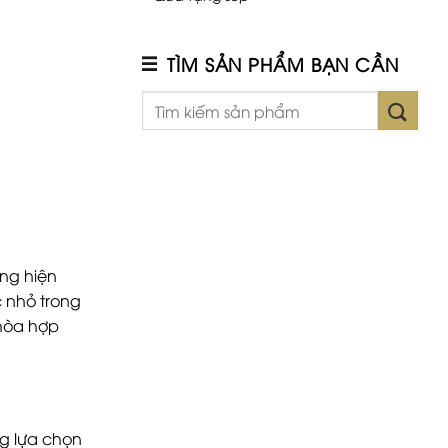
TÌM SẢN PHẨM BẠN CẦN
áng hiện
c nhỏ trong
 hòa hợp
ng lựa chọn