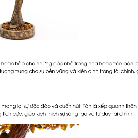
ọn hoàn hảo cho những góc nhỏ trong nhà hoặc trên bàn l
ợng trưng cho sự bền vững và kiên định trong tài chính, 
n mang lại sự độc đáo và cuốn hút. Tán lá xếp quanh thân
ch cực, giúp kích thích sự sáng tạo và tư duy tài chính.