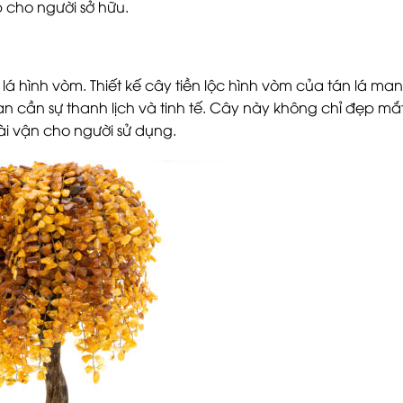
 cho người sở hữu.
lá hình vòm. Thiết kế cây tiền lộc hình vòm của tán lá mang
an cần sự thanh lịch và tinh tế. Cây này không chỉ đẹp m
ài vận cho người sử dụng.