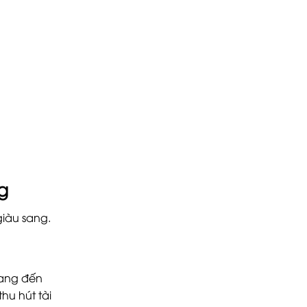
g
giàu sang.
mang đến
hu hút tài