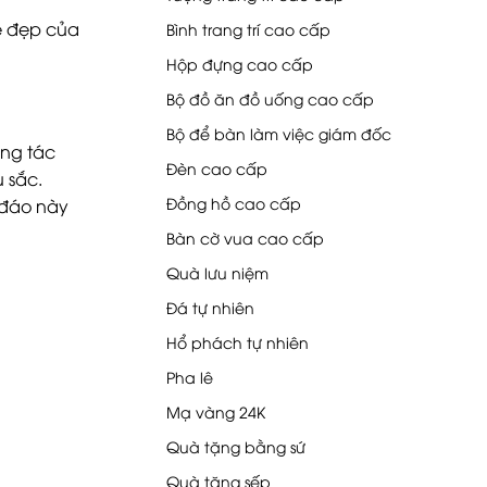
Vẻ đẹp của
Bình trang trí cao cấp
Hộp đựng cao cấp
Bộ đồ ăn đồ uống cao cấp
Bộ để bàn làm việc giám đốc
ững tác
Đèn cao cấp
 sắc.
Đồng hồ cao cấp
 đáo này
Bàn cờ vua cao cấp
Quà lưu niệm
Đá tự nhiên
Hổ phách tự nhiên
Pha lê
Mạ vàng 24K
Quà tặng bằng sứ
Quà tặng sếp