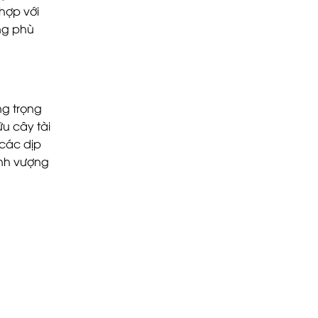
hợp với
ng phù
ng trọng
u cây tài
 các dịp
ịnh vượng