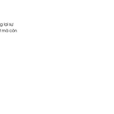
 lại sự
ắt mà còn