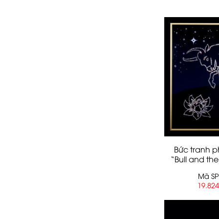
Bức tranh p
“Bull and the
Mã SP
19.82