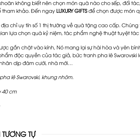
hoăn không biết nên chọn món quà nào cho sếp, đối tác, k
ể tham khảo. Đến ngay
LUXURY GIFTS
để chọn được món qu
 địa chỉ uy tín số 1 thị trường về quà tặng cao cấp. Chúng 
ian lựa chọn quà kỷ niệm, tác phẩm nghệ thuật tuyệt tác
ược gắn chặt vào kính, Nó mang lại sự hài hòa và yên bìn
 phẩm độc quyền của tác giả, bức tranh pha lê Swarovski 
 nhân dịp đám cưới, nhà mới…
, pha lê Swarovski, khung nhôm.
5×40 cm
 TƯƠNG TỰ