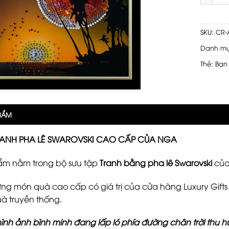
SKU:
CR-
Danh m
Thẻ:
Bạn
PHẨM
TRANH PHA LÊ SWAROVSKI CAO CẤP CỦA NGA
ẩm nằm trong bộ sưu tập
Tranh bằng pha lê Swarovski
của 
ững món quà cao cấp có giá trị của cửa hàng Luxury Gif
à truyền thống.
hình ảnh bình minh đang lấp ló phía đường chân trời thu h