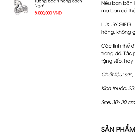
Tượng bạc "Phong cách
Nếu bạn băn k
Nga"
mà bạn có th
8,000,000
VNĐ
LUXURY GIFTS –
hàng, không g
Các tinh thể đ
trong đó. Tác
tặng sếp, hay
Chất liệu: sơn
Kích thước: 2
Size: 30×30 cm
SẢN PHẨM