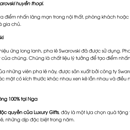
arovski huyền thoại.
 ra điểm nhấn lãng mạn trong nội thất, phòng khách ho
à gia chủ.
ki
hiệu ứng long lanh, pha lê Swarovski đã được sử dụng. Pha l
t của chúng. Chúng là chất liệu lý tưởng để tạo điểm nhấn
ủa những viên pha lê này, được sản xuất bởi công ty Swaro
c mặt có kích thước khác nhau xen kẽ lẫn nhau và điều
ông 100% tại Nga
ộc quyền của Luxury Gifts
, đây là một lựa chọn quà tặng 
lê, những dịp đặc biệt trong năm.