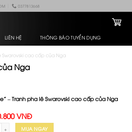
COM
0377813668
LIÊN HỆ
THÔNG BÁO TUYỂN DỤNG
lê Swarovski cao cấp của Nga
 của Nga
se” – Tranh pha lê Swarovski cao cấp của Nga
0.800 VNĐ
" - Tranh pha lê Swarovski cao cấp của Nga số lượng
MUA NGAY