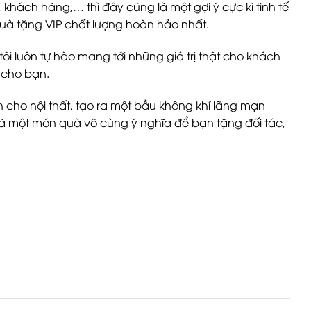
hách hàng,… thì đây cũng là một gợi ý cực kì tinh tế
à tặng VIP chất lượng hoàn hảo nhất.
tôi luôn tự hào mang tới những giá trị thật cho khách
 cho bạn.
h cho nội thất, tạo ra một bầu không khí lãng mạn
là một món quà vô cùng ý nghĩa để bạn tặng đối tác,