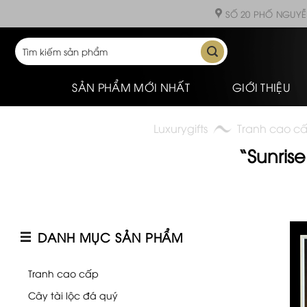
Skip
SỐ 20 PHỐ NGUYỄ
to
content
Tìm
kiếm:
SẢN PHẨM MỚI NHẤT
GIỚI THIỆU
Luxurygifts
Tranh cao c
“Sunrise
DANH MỤC SẢN PHẨM
Tranh cao cấp
Cây tài lộc đá quý