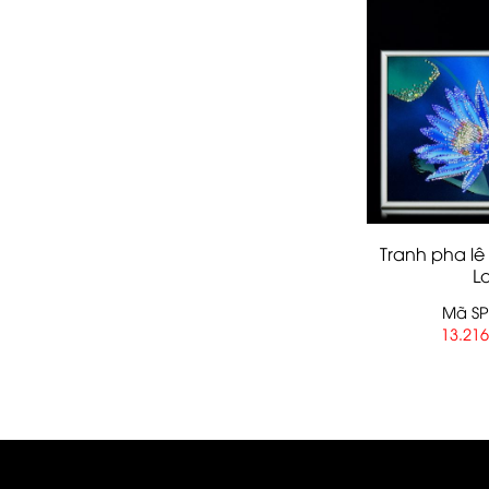
Tranh pha lê 
Lo
Mã SP
13.21