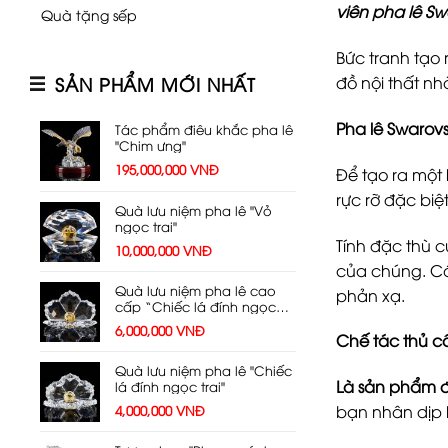
viên pha lê Sw
Quà tặng sếp
Bức tranh tạo
SẢN PHẨM MỚI NHẤT
đồ nội thất nh
Pha lê Swarovs
Tác phẩm điêu khắc pha lê
"Chim ưng"
195,000,000
VNĐ
Để tạo ra một 
rực rỡ đặc biệ
Quà lưu niệm pha lê "Vỏ
ngọc trai"
Tính đặc thù c
10,000,000
VNĐ
của chúng. Cá
Quà lưu niệm pha lê cao
phản xạ.
cấp “Chiếc lá đính ngọc
trai”
6,000,000
VNĐ
Chế tác thủ c
Quà lưu niệm pha lê "Chiếc
Là sản phẩm đ
lá đính ngọc trai"
bạn nhân dịp 
4,000,000
VNĐ