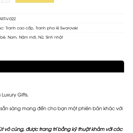
ART-V-022
ục:
Tranh cao cấp
,
Tranh pha lê Swarovski
 bè
,
Nam
,
Năm mới
,
Nữ
,
Sinh nhật
Luxury Gifts.
ts sẵn sàng mang đến cho bạn một phiên bản khác với
út vô cùng, được trang trí bằng kỹ thuật khảm với các