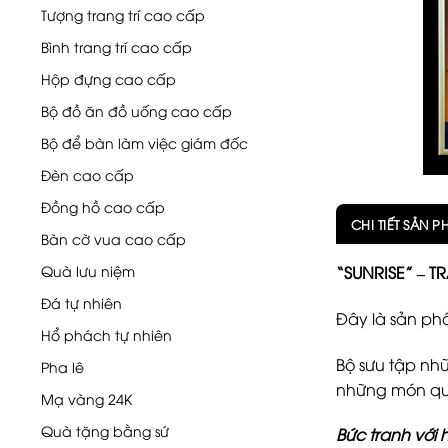
Tượng trang trí cao cấp
Bình trang trí cao cấp
Hộp đựng cao cấp
Bộ đồ ăn đồ uống cao cấp
Bộ để bàn làm việc giám đốc
Đèn cao cấp
Đồng hồ cao cấp
CHI TIẾT SẢN 
Bàn cờ vua cao cấp
Quà lưu niệm
“SUNRISE” – 
Đá tự nhiên
Đây là sản ph
Hổ phách tự nhiên
Bộ sưu tập nh
Pha lê
những món qu
Mạ vàng 24K
Quà tặng bằng sứ
Bức tranh với 