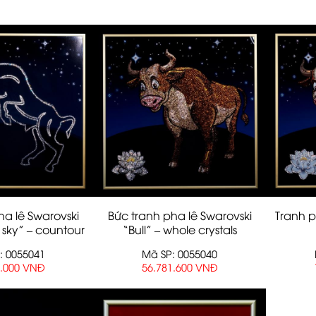
ha lê Swarovski
Bức tranh pha lê Swarovski
Tranh p
 sky” – countour
“Bull” – whole crystals
: 0055041
Mã SP: 0055040
4.000 VNĐ
56.781.600 VNĐ