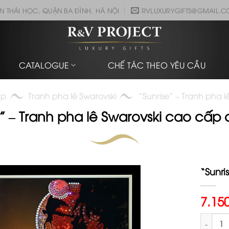
N THÁI HỌC, QUẬN BA ĐÌNH, HÀ NỘI
RVLUXURYGIFTS@GMAIL.
CATALOGUE
CHẾ TÁC THEO YÊU CẦU
ấp
Tranh pha lê Swarovski
“Sunrise” – Tranh pha 
” – Tranh pha lê Swarovski cao cấp
“Sunri
7.15
"Sunrise