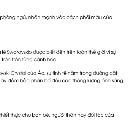
ặc phòng ngủ, nhấn mạnh vào cách phối màu của
ê Swarovskio được biết đến trên toàn thế giới vì sự
 trên trên từng cánh hoa.
vski Crystal của Áo, sự tinh tế nằm trong đường cắt
 này đảm bảo phân bố đều các thông lượng ánh sáng
thiết thực cho bạn bè, người thân hay đối tác của