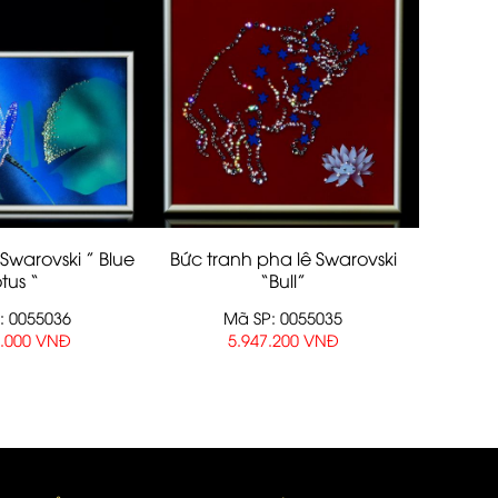
Swarovski ” Blue
Bức tranh pha lê Swarovski
tus “
“Bull”
: 0055036
Mã SP: 0055035
6.000 VNĐ
5.947.200 VNĐ