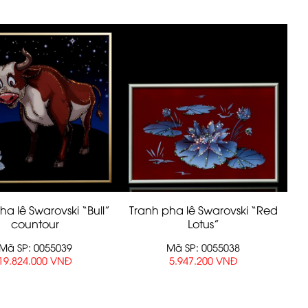
ha lê Swarovski “Bull”
Tranh pha lê Swarovski “Red
countour
Lotus”
Mã SP: 0055039
Mã SP: 0055038
19.824.000 VNĐ
5.947.200 VNĐ