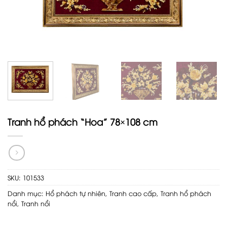
Tranh hổ phách “Hoa” 78×108 cm
SKU:
101533
Danh mục:
Hổ phách tự nhiên
,
Tranh cao cấp
,
Tranh hổ phách
nổi
,
Tranh nổi