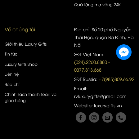
Quà tặng mạ vàng 24K
Về chúng tôi
Địa chỉ: Số 20 phố Nguyễn
Thái Học, quận Ba Đình, Hà
Giới thiệu Luxury Gifts
Nội
Tin tức
SĐT Việt Nam:
(024).2260.8880 -
Luxury Gifts Shop
0377.813.668
Liên hệ
SĐT Russia:
+7(985)809.66.92
Báo chí
Email:
Chính sách thanh toán và
rvluxurygifts@gmail.com
giao hàng
Website: luxurygifts.vn