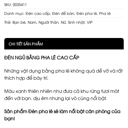
SKU:
0035411
Danh mục:
Đèn cao cấp
,
Đèn để bàn
,
Đèn pha lê
,
Pha lê
Thẻ:
Bạn bè
,
Nam
,
Người thân
,
Nữ
,
Sinh nhật
,
VIP
CHI TIẾT SẢN PHẨM
ĐÈN NGỦ BẰNG PHA LÊ CAO CẤP
Những vật dụng bằng pha lê không quá dễ vỡ và rất
thích hợp để bày trí.
Màu xanh thiên nhiên như đưa cả khu rừng tươi mát
đến với bạn. dịu êm nhưng lại vô cùng nổi bật.
Sản phẩm Đèn pha lê sẽ làm nổi bật căn phòng của
bạn!