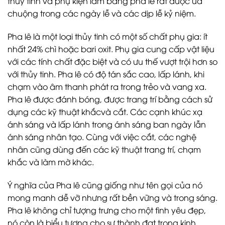
thủy tinh và phụ kiện làm bằng pha lê rất được ưa
chuộng trong các ngày lễ và các dịp lễ kỷ niệm.
Pha lê là một loại thủy tinh có một số chất phụ gia: ít
nhất 24% chì hoặc bari oxit. Phụ gia cung cấp vật liệu
với các tính chất đặc biệt và có ưu thế vượt trội hơn so
với thủy tinh. Pha lê có độ tán sắc cao, lấp lánh, khi
chạm vào âm thanh phát ra trong trẻo và vang xa.
Pha lê được đánh bóng, được trang trí bằng cách sử
dụng các kỹ thuật khắcvà cắt. Các cạnh khúc xạ
ánh sáng và lấp lánh trong ánh sáng ban ngày lẫn
ánh sáng nhân tạo. Cùng với việc cắt, các nghệ
nhân cũng dùng đến các kỹ thuật trang trí, chạm
khắc và làm mờ khác.
Ý nghĩa của Pha lê cũng giống như tên gọi của nó
mong manh dễ vỡ nhưng rất bền vững và trong sáng.
Pha lê không chỉ tượng trưng cho một tình yêu đẹp,
nó còn là biểu tượng cho sự thành đạt trong kinh