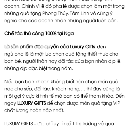
doanh. Chính vì lẽ đó pha lê được chọn làm một trong
những quà tặng Phong Thủy, Tâm Linh vô cùng ý
nghĩa cho các doanh nhân những người luôn cần.
Chế tác thủ công 100% tại Nga
Là sản phẩm độc quyền của Luxury Gifts
, đèn
ngủ pha lê là một lựa chọn quà tặng thiết thực cho
bạn bè, người thân hay đối tác của bạn nhân dịp lê,
những dịp đặc biệt trong năm.
Nếu bạn băn khoăn không biết nên chọn món quà
nào cho sếp, đối tác, khách hàng,… thì đây cũng là
một gợi ý cực kì tinh tế mà bạn có thể tham khảo. Đến
ngay
LUXURY GIFTS
để chọn được món quà tặng VIP
chất lượng hoàn hảo nhất.
LUXURY GIFTS – địa chỉ uy tín số 1 thị trường về quà