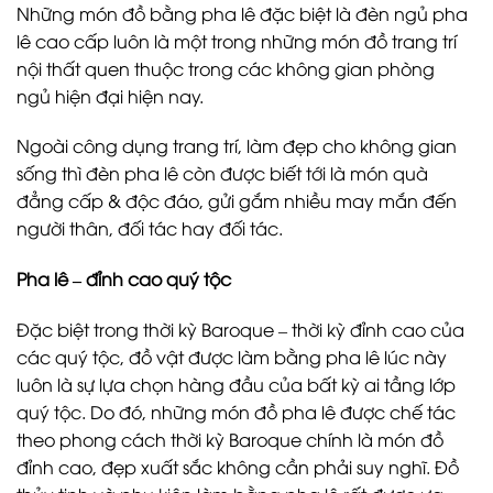
Những món đồ bằng pha lê đặc biệt là đèn ngủ pha
lê cao cấp luôn là một trong những món đồ trang trí
nội thất quen thuộc trong các không gian phòng
ngủ hiện đại hiện nay.
Ngoài công dụng trang trí, làm đẹp cho không gian
sống thì đèn pha lê còn được biết tới là món quà
đẳng cấp & độc đáo, gửi gắm nhiều may mắn đến
người thân, đối tác hay đối tác.
Pha lê – đỉnh cao quý tộc
Đặc biệt trong thời kỳ Baroque – thời kỳ đỉnh cao của
các quý tộc, đồ vật được làm bằng pha lê lúc này
luôn là sự lựa chọn hàng đầu của bất kỳ ai tầng lớp
quý tộc. Do đó, những món đồ pha lê được chế tác
theo phong cách thời kỳ Baroque chính là món đồ
đỉnh cao, đẹp xuất sắc không cần phải suy nghĩ. Đồ