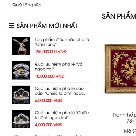
Quà tặng sếp
SẢN PHẨM
SẢN PHẨM MỚI NHẤT
Tác phẩm điêu khắc pha lê
"Chim ưng"
195,000,000
VNĐ
Quà lưu niệm pha lê "Vỏ
ngọc trai"
10,000,000
VNĐ
Quà lưu niệm pha lê cao
cấp “Chiếc lá đính ngọc
trai”
6,000,000
VNĐ
Quà lưu niệm pha lê "Chiếc
Tranh hổ
lá đính ngọc trai"
78×
4,000,000
VNĐ
Mã SP