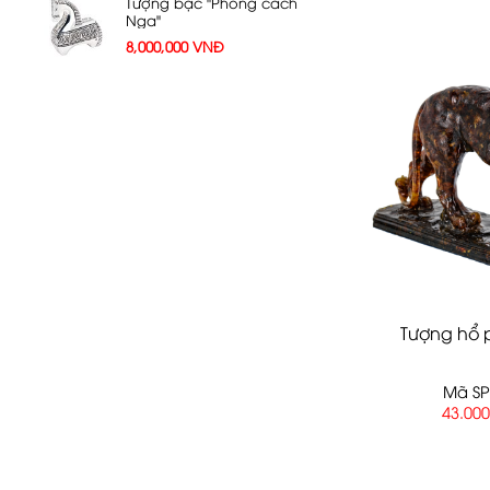
Tượng bạc "Phong cách
Nga"
8,000,000
VNĐ
Tượng hổ 
Mã SP
43.00