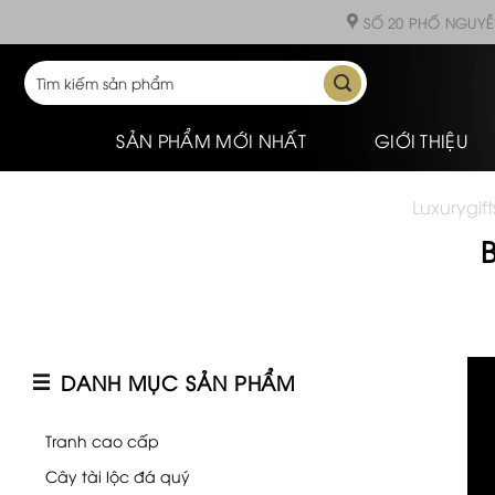
Skip
SỐ 20 PHỐ NGUYỄ
to
content
Tìm
kiếm:
SẢN PHẨM MỚI NHẤT
GIỚI THIỆU
Luxurygift
B
DANH MỤC SẢN PHẨM
Tranh cao cấp
Cây tài lộc đá quý