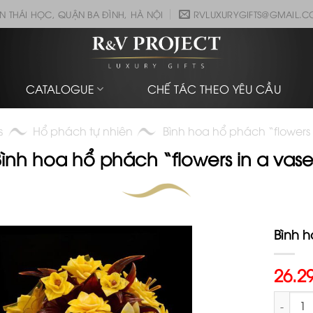
N THÁI HỌC, QUẬN BA ĐÌNH, HÀ NỘI
RVLUXURYGIFTS@GMAIL.
CATALOGUE
CHẾ TÁC THEO YÊU CẦU
s
Hổ phách tự nhiên
Bình hoa hổ phách “flowers 
ình hoa hổ phách “flowers in a vas
Bình h
26.2
Bình hoa