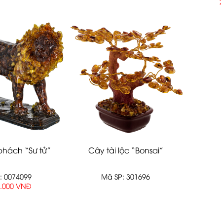
phách “Sư tử”
Cây tài lộc “Bonsai”
: 0074099
Mã SP: 301696
0.000 VNĐ