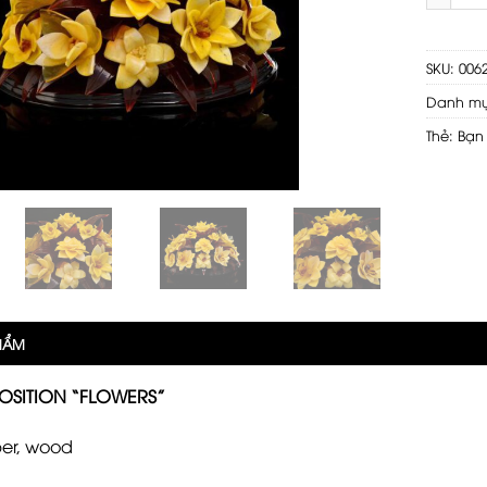
SKU:
006
Danh m
Thẻ:
Bạn
PHẨM
SITION “FLOWERS”
ber, wood