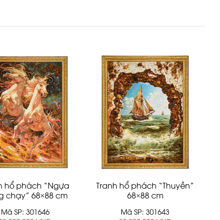
h hổ phách “Ngựa
Tranh hổ phách “Thuyền”
g chạy” 68×88 cm
68×88 cm
Mã SP: 301646
Mã SP: 301643