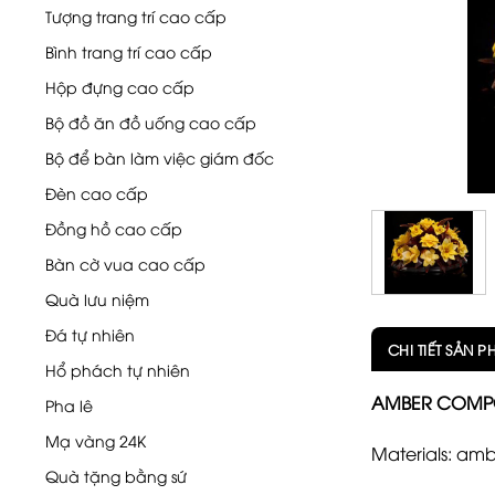
Tượng trang trí cao cấp
Bình trang trí cao cấp
Hộp đựng cao cấp
Bộ đồ ăn đồ uống cao cấp
Bộ để bàn làm việc giám đốc
Đèn cao cấp
Đồng hồ cao cấp
Bàn cờ vua cao cấp
Quà lưu niệm
Đá tự nhiên
CHI TIẾT SẢN 
Hổ phách tự nhiên
AMBER COMPO
Pha lê
Mạ vàng 24K
Materials: am
Quà tặng bằng sứ