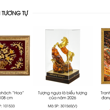
 TƯƠNG TỰ
 phách “Hoa”
Tượng ngựa là biểu tượng
Tran
108 cm
của năm 2026
đan
: 101533
Mã SP: 301565(V)