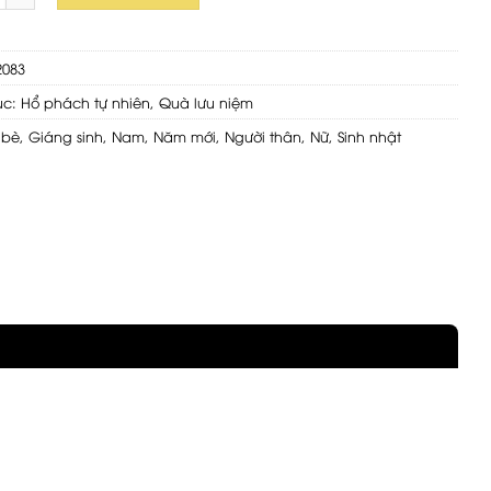
2083
ục:
Hổ phách tự nhiên
,
Quà lưu niệm
 bè
,
Giáng sinh
,
Nam
,
Năm mới
,
Người thân
,
Nữ
,
Sinh nhật