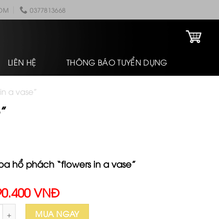
COM
0377813668
LIÊN HỆ
THÔNG BÁO TUYỂN DỤNG
in a vase”
e”
oa hổ phách “flowers in a vase”
90.400 VNĐ
 hổ phách "flowers in a vase" số lượng
MUA NGAY