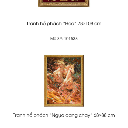
Tranh hổ phách “Hoa” 78×108 cm
Mã SP: 101533
Tranh hổ phách “Ngựa đang chạy” 68×88 cm