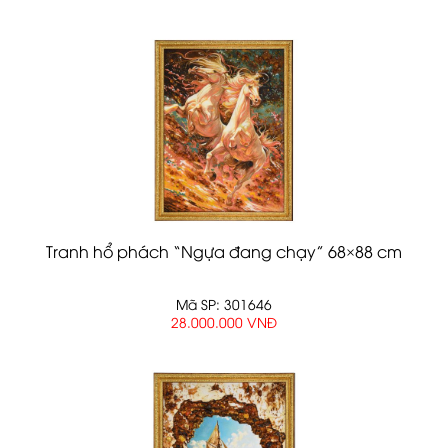
Tranh hổ phách “Ngựa đang chạy” 68×88 cm
Mã SP: 301646
28.000.000 VNĐ