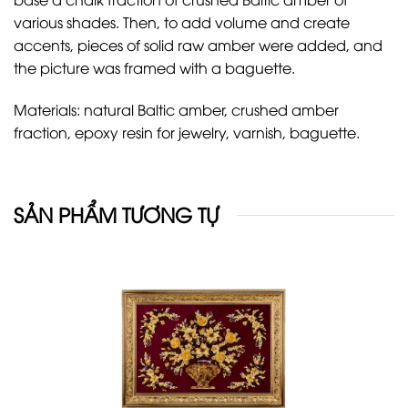
various shades. Then, to add volume and create
accents, pieces of solid raw amber were added, and
the picture was framed with a baguette.
Materials: natural Baltic amber, crushed amber
fraction, epoxy resin for jewelry, varnish, baguette.
SẢN PHẨM TƯƠNG TỰ