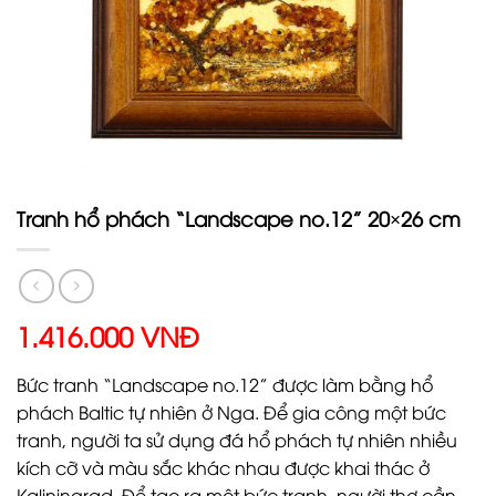
Tranh hổ phách “Landscape no.12” 20×26 cm
1.416.000 VNĐ
Bức tranh “Landscape no.12” được làm bằng hổ
phách Baltic tự nhiên ở Nga. Để gia công một bức
tranh, người ta sử dụng đá hổ phách tự nhiên nhiều
kích cỡ và màu sắc khác nhau được khai thác ở
Kaliningrad. Để tạo ra một bức tranh, người thợ cần