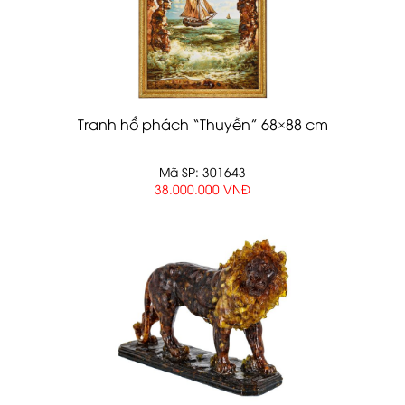
Tranh hổ phách “Thuyền” 68×88 cm
Mã SP: 301643
38.000.000 VNĐ