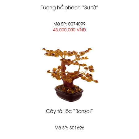
Tượng hổ phách “Sư tử”
Mã SP: 0074099
43.000.000 VNĐ
Cây tài lộc “Bonsai”
Mã SP: 301696