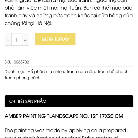
phải làm việc miệt mài một tuần. Bạn có thể mua bức
tranh này và những bức tranh khác tại cửa hàng của
chúng tôi tại Hà Nội.
Tranh hổ phách "Landscape no.12" 20x26 cm số lượng
MUA NGAY
SKU:
0063702
Danh mục:
Hổ phách tự nhiên
,
Tranh cao cấp
,
Tranh hổ phách
,
Tranh phong cảnh
CHI TIẾT SẢN PHẨM
AMBER PAINTING “LANDSCAPE NO. 12” 17X20 CM
The painting was made by applying on a prepared
base a chalk fraction of crushed Baltic amber of